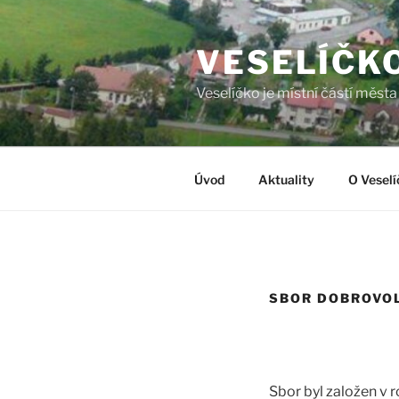
Přejít
k
VESELÍČK
obsahu
webu
Veselíčko je místní částí měst
Úvod
Aktuality
O Veselí
SBOR DOBROVO
Sbor byl založen v 