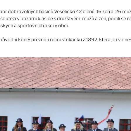
or dobrovolných hasičů Veselíčko 42 členů, 16 žen a 26 muž
soutěží v požární klasice s družstvem mužů a žen, podílí se n
nských a sportovních akcí v obci.
původní koněspřežnou ruční stříkačku z 1892, která je i v dne