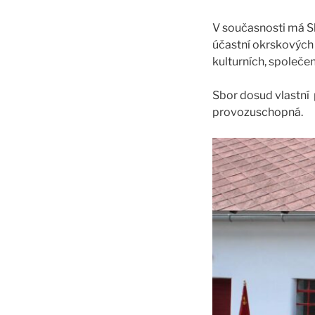
V současnosti má Sb
účastní okrskových 
kulturních, společe
Sbor dosud vlastní 
provozuschopná.