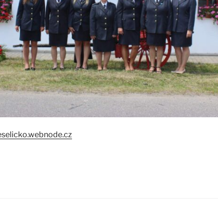
selicko.webnode.cz