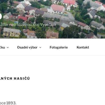
O
a Žďár nad Sázavou, kraj Vysočina
čku
Osadní výbor
Fotogalerie
Kontakt
LNÝCH HASIČŮ
roce 1893.