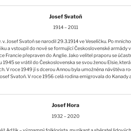
Josef Svatoň
1914 – 2011
v. v. Josef Svatoň se narodil 29.3.1914 ve Veselíčku. Po mnich
iku a vstoupil do nově se formující Československé armády ve 
e Francie přepraven do Anglie. Jako velitel praporu se účastn
 1945 se vrátil do Československa se svou ženou Elsie, která
h. V roce 1949 jí s dcerou Annou byla umožněna návštěva rod
 Josef Svatoň. V roce 1956 celá rodina emigrovala do Kanady 
Josef Hora
1932 – 2020
éž Adžik – významný folklorista, muzikant a sběratel lidových