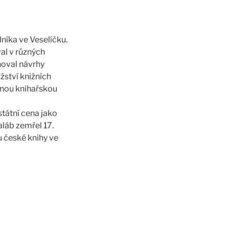
níka ve Veselíčku.
al v různých
ňoval návrhy
žství knižních
šnou knihařskou
státní cena jako
aláb zemřel 17.
u české knihy ve