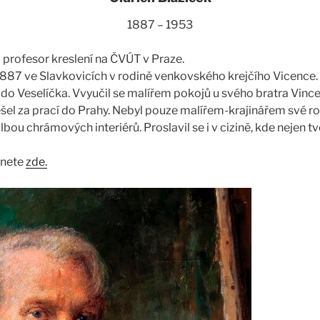
1887 – 1953
profesor kreslení na ČVÚT v Praze.
 1887 ve Slavkovicích v rodině venkovského krejčího Vicence. 
 do Veselíčka. Vvyučil se malířem pokojů u svého bratra Vinc
el za prací do Prahy. Nebyl pouze malířem-krajinářem své ro
bou chrámových interiérů. Proslavil se i v cizině, kde nejen tvoř
znete
zde.