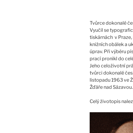
Tvůrce dokonalé čes
Vyučil se typografi
tiskárnách v Praze,
knižních obálek a u
úprav. Při výběru 
prací pronikl do cel
Jeho celoživotní prá
tvůrci dokonalé čes
listopadu 1963 ve Ž
Žďáře nad Sázavou.
Celý životopis nale