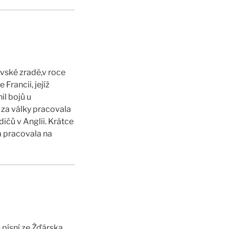
ovské zradě,v roce
Francii, jejíž
il bojů u
 za války pracovala
ičů v Anglii. Krátce
a pracovala na
 písní ze Žďárska,