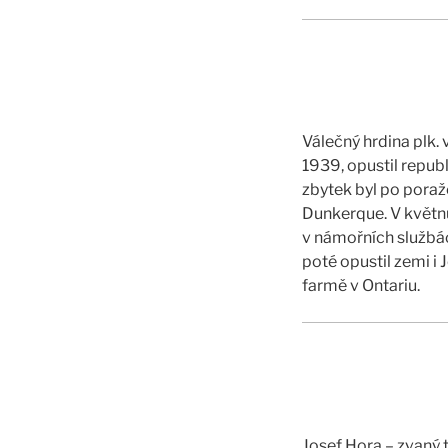
Válečný hrdina plk. 
1939, opustil republ
zbytek byl po poražc
Dunkerque. V květnu
v námořních službác
poté opustil zemi i
farmě v Ontariu.
Josef Hora – zvaný t