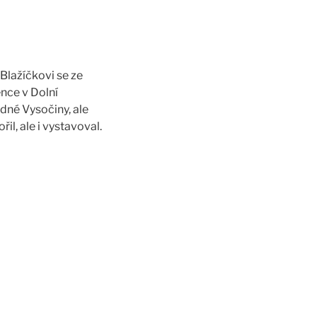
Blažíčkovi se ze
ence v Dolní
dné Vysočiny, ale
il, ale i vystavoval.