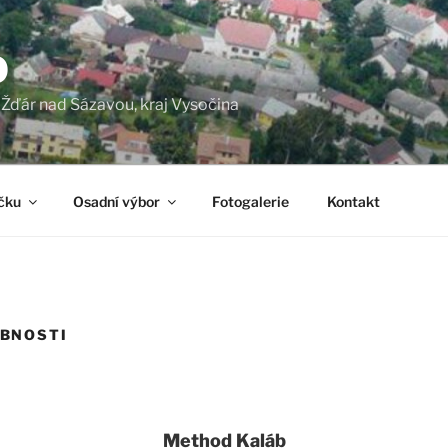
O
a Žďár nad Sázavou, kraj Vysočina
čku
Osadní výbor
Fotogalerie
Kontakt
BNOSTI
Method Kaláb