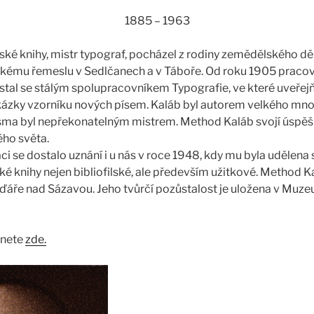
1885 – 1963
ké knihy, mistr typograf, pocházel z rodiny zemědělského děl
ckému řemeslu v Sedlčanech a v Táboře. Od roku 1905 pracov
 stal se stálým spolupracovníkem Typografie, ve které uveřej
kázky vzorníku nových písem. Kaláb byl autorem velkého mno
písma byl nepřekonatelným mistrem. Method Kaláb svojí úspě
ého světa.
ci se dostalo uznání i u nás v roce 1948, kdy mu byla udělena 
ké knihy nejen bibliofilské, ale především užitkové. Method K
ďáře nad Sázavou. Jeho tvůrčí pozůstalost je uložena v Muze
znete
zde.