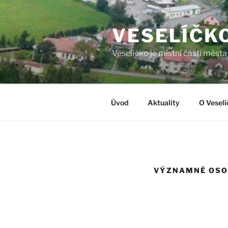
Přejít
k
VESELÍČK
obsahu
webu
Veselíčko je místní částí měst
Úvod
Aktuality
O Veselí
VÝZNAMNÉ OSO