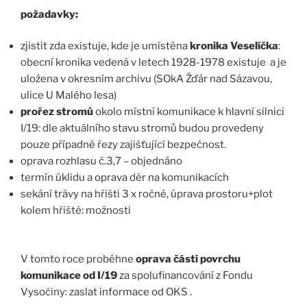
požadavky:
zjistit zda existuje, kde je umístěna
kronika Veselíčka
:
obecní kronika vedená v letech 1928-1978 existuje a je
uložena v okresním archivu (SOkA Žďár nad Sázavou,
ulice U Malého lesa)
prořez stromů
okolo místní komunikace k hlavní silnici
I/19: dle aktuálního stavu stromů budou provedeny
pouze případné řezy zajišťující bezpečnost.
oprava rozhlasu č.3,7 – objednáno
termín úklidu a oprava děr na komunikacích
sekání trávy na hřišti 3 x ročně, úprava prostoru+plot
kolem hřiště: možnosti
V tomto roce proběhne
oprava části povrchu
komunikace od I/19
za spolufinancování z Fondu
Vysočiny: zaslat informace od OKS .