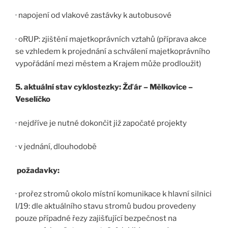
· napojení od vlakové zastávky k autobusové
· oRUP: zjištění majetkoprávních vztahů (příprava akce
se vzhledem k projednání a schválení majetkoprávního
vypořádání mezi městem a Krajem může prodloužit)
5. aktuální stav cyklostezky: Žďár – Mělkovice –
Veselíčko
· nejdříve je nutné dokončit již započaté projekty
· v jednání, dlouhodobě
požadavky:
· prořez stromů okolo místní komunikace k hlavní silnici
I/19: dle aktuálního stavu stromů budou provedeny
pouze případné řezy zajišťující bezpečnost na