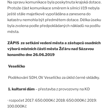
Na opravu komunikace byla poskytnuta krajská dotace.
Protože část komunikace směrem k silnici I/19 nebyla
ještě stále majetkově vypořádána a zanesena do
katastru nemohla být předmětem dotace. Délka úseku
byla zvolena podle předpokládaných nákladů na podílu
města.
ZÁPIS
ze setkání vedení města a zástupců osadních
výborů místních částí města Žďáru nad Sázavou
konaného dne 26.06.2019
Veselíčko
Poděkování SDH, OV Veselíčko za úklid černé skládky.
1. kulturní dům
– přestavba z provozovny na KD
· rozpočet 2017: 650.000Kč 2018: 650.000Kč 2019:
100.000Kč