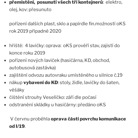
přemístění, posunutí všech tří kontejnerů
: elektro,
olej, kov: přesunuto
pořízení dalších plast, sklo a papírdle fin.možností oKS
rok 2019 případně 2020
hřiště: 4 lavičky: oprava: oKS prověří stav, zajistí do
konce roku 2019
pořízení nových laviček (hasičárna, KD, obchod,
autobusová zastávka)
zajištění odvozu autovraku umístěného u silnice č.19
nákup
vybavení do KD
: stoly, židle, lavičky do šaten,
věšáky
čištění strouhy Veselíčko: září dle počasí
odstranění skládky u hasičárny: předáno oKS
V červnu proběhla
oprava části povrchu komunikace
od I/19
.