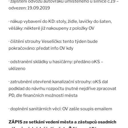
· zajištění odvozu autovraku umístěného u silnice č.19 –
odvezen: 19.09.2019
· nákup vybavení do KD: stoly, židle, lavičky do šaten,
věšáky: některé již nakoupeny z položky OV
· čištění strouhy Veselíčko: tento týden bude
pokračováno: předat info OV kdy
· odstranění skládky u hasičárny: předáno oKS –
uklizeno
· zatrubnění otevřené kanalizační strouhy: oKS dal
podklad do návrhu rozpočtu (nutné nejdříve zpracovat
PD, dle finančních možností města
· doplnění sanitárních věcí: OV zašle soupis emailem
ZÁPIS
ze setkání vedení města a zástupců osadních