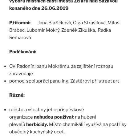
výborů místních částí města Žďáru nad Sázavou
konaného dne 26.06.2019
Přítomni:
Jana Blažíčková, Olga Strašilová, Miloš
Brabec, Lubomír Mokrý, Zdeněk Zikuška, Radka
Remarová
Poděkování:
OV Radonín: panu Mokrému, za zajištění roznosu
zpravodaje
pomoc, spolupráci panu Ing. Zástěrovi při street art
Různé:
město a všechny jeho příspěvkové
organizace
nebudou používat
na hubení
plevelů
herbicidy.
Místo chemikálií využívá na postřiky
obyčejný kuchyňský ocet.