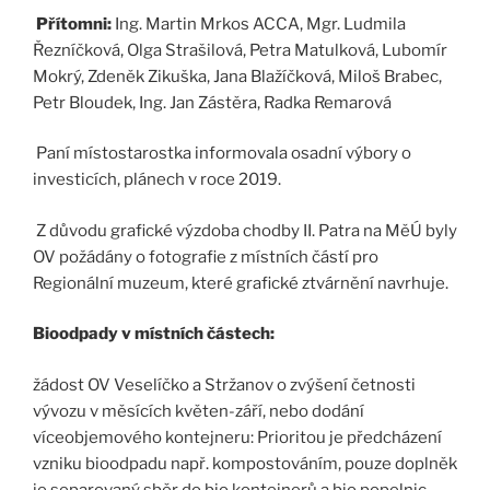
Přítomni:
Ing. Martin Mrkos ACCA, Mgr. Ludmila
Řezníčková, Olga Strašilová, Petra Matulková, Lubomír
Mokrý, Zdeněk Zikuška, Jana Blažíčková, Miloš Brabec,
Petr Bloudek, Ing. Jan Zástěra, Radka Remarová
Paní místostarostka informovala osadní výbory o
investicích, plánech v roce 2019.
Z důvodu grafické výzdoba chodby II. Patra na MěÚ byly
OV požádány o fotografie z místních částí pro
Regionální muzeum, které grafické ztvárnění navrhuje.
Bioodpady v místních částech:
žádost OV Veselíčko a Stržanov o zvýšení četnosti
vývozu v měsících květen-září, nebo dodání
víceobjemového kontejneru: Prioritou je předcházení
vzniku bioodpadu např. kompostováním, pouze doplněk
je separovaný sběr do bio kontejnerů a bio popelnic.