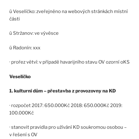
ü Veselíčko: zveřejněno na webových stránkách místní
části
ü Stržanov: ve vývěsce
ü Radonín: xxx
· prořez větví: v případě havarijního stavu OV ozorní oKS
Veselíčko
1. kulturní dům – přestavba z provozovny na KD
· rozpočet 2017: 650.000Kč 2018: 650.000Kč 2019:
100.000Kč
· stanovit pravidla pro užívání KD soukromou osobou –
v řešení s OV