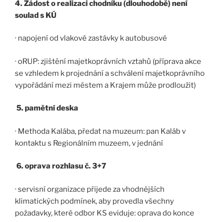
4. Žádost o realizaci chodníku (dlouhodobě) není
soulad s KÚ
· napojení od vlakové zastávky k autobusové
· oRUP: zjištění majetkoprávních vztahů (příprava akce
se vzhledem k projednání a schválení majetkoprávního
vypořádání mezi městem a Krajem může prodloužit)
5. pamětní deska
· Methoda Kalába, předat na muzeum: pan Kaláb v
kontaktu s Regionálním muzeem, v jednání
6. oprava rozhlasu č. 3+7
· servisní organizace přijede za vhodnějších
klimatických podmínek, aby provedla všechny
požadavky, které odbor KS eviduje: oprava do konce