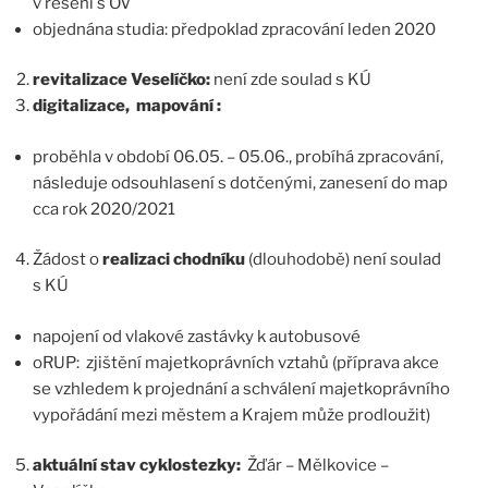
v řešení s OV
objednána studia: předpoklad zpracování leden 2020
revitalizace Veselíčko:
není zde soulad s KÚ
digitalizace, mapování :
proběhla v období 06.05. – 05.06., probíhá zpracování,
následuje odsouhlasení s dotčenými, zanesení do map
cca rok 2020/2021
Žádost o
realizaci chodníku
(dlouhodobě) není soulad
s KÚ
napojení od vlakové zastávky k autobusové
oRUP: zjištění majetkoprávních vztahů (příprava akce
se vzhledem k projednání a schválení majetkoprávního
vypořádání mezi městem a Krajem může prodloužit)
aktuální stav cyklostezky:
Žďár – Mělkovice –