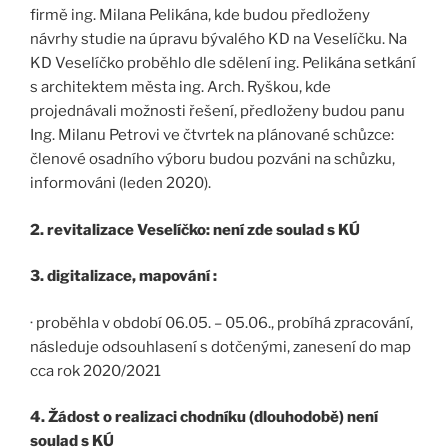
firmě ing. Milana Pelikána, kde budou předloženy
návrhy studie na úpravu bývalého KD na Veselíčku. Na
KD Veselíčko proběhlo dle sdělení ing. Pelikána setkání
s architektem města ing. Arch. Ryškou, kde
projednávali možnosti řešení, předloženy budou panu
Ing. Milanu Petrovi ve čtvrtek na plánované schůzce:
členové osadního výboru budou pozváni na schůzku,
informováni (leden 2020).
2. revitalizace Veselíčko: není zde soulad s KÚ
3. digitalizace, mapování :
· proběhla v období 06.05. – 05.06., probíhá zpracování,
následuje odsouhlasení s dotčenými, zanesení do map
cca rok 2020/2021
4. Žádost o realizaci chodníku (dlouhodobě) není
soulad s KÚ