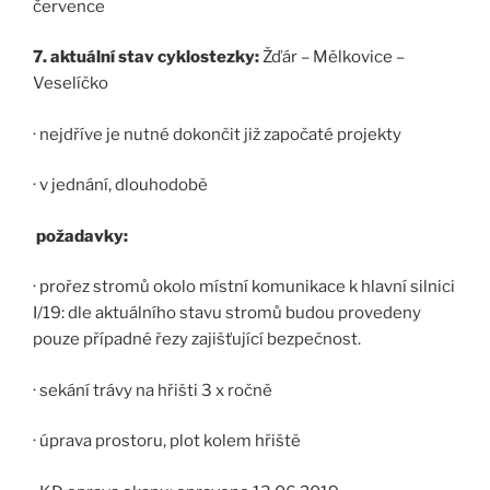
července
7. aktuální stav cyklostezky:
Žďár – Mělkovice –
Veselíčko
· nejdříve je nutné dokončit již započaté projekty
· v jednání, dlouhodobě
požadavky:
· prořez stromů okolo místní komunikace k hlavní silnici
I/19: dle aktuálního stavu stromů budou provedeny
pouze případné řezy zajišťující bezpečnost.
· sekání trávy na hřišti 3 x ročně
· úprava prostoru, plot kolem hřiště