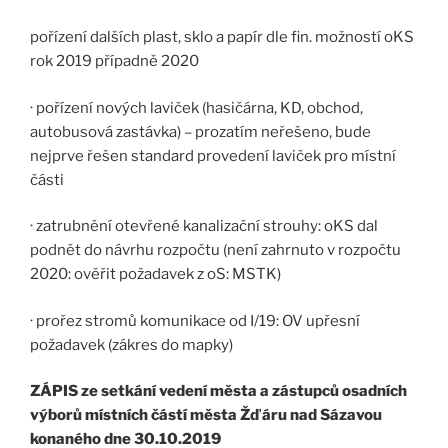
pořízení dalších plast, sklo a papír dle fin. možností oKS
rok 2019 případně 2020
· pořízení nových laviček (hasičárna, KD, obchod,
autobusová zastávka) – prozatím neřešeno, bude
nejprve řešen standard provedení laviček pro místní
části
· zatrubnění otevřené kanalizační strouhy: oKS dal
podnět do návrhu rozpočtu (není zahrnuto v rozpočtu
2020: ověřit požadavek z oS: MSTK)
· prořez stromů komunikace od I/19: OV upřesní
požadavek (zákres do mapky)
ZÁPIS
ze setkání vedení města a zástupců osadních
výborů místních částí města Žďáru nad Sázavou
konaného dne 30.10.2019