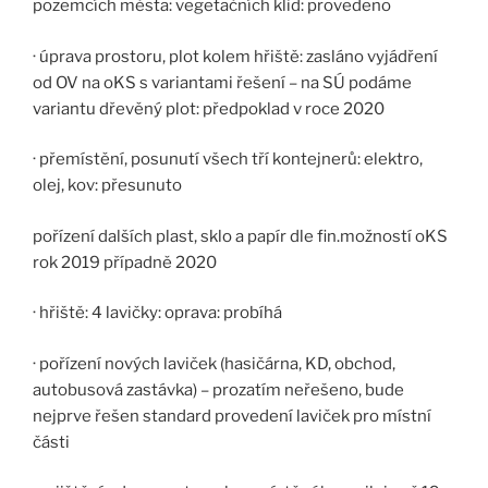
pozemcích města: vegetačních klid: provedeno
· úprava prostoru, plot kolem hřiště: zasláno vyjádření
od OV na oKS s variantami řešení – na SÚ podáme
variantu dřevěný plot: předpoklad v roce 2020
· přemístění, posunutí všech tří kontejnerů: elektro,
olej, kov: přesunuto
pořízení dalších plast, sklo a papír dle fin.možností oKS
rok 2019 případně 2020
· hřiště: 4 lavičky: oprava: probíhá
· pořízení nových laviček (hasičárna, KD, obchod,
autobusová zastávka) – prozatím neřešeno, bude
nejprve řešen standard provedení laviček pro místní
části