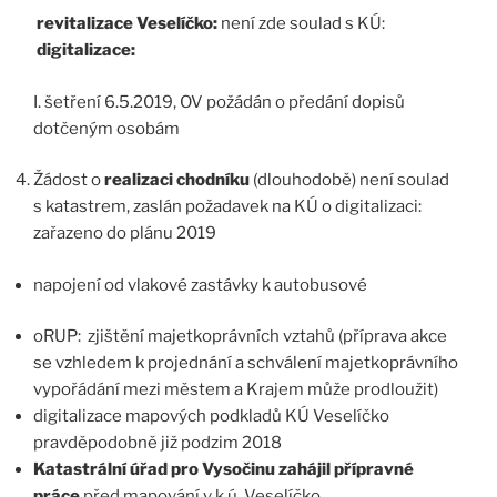
revitalizace Veselíčko:
není zde soulad s KÚ:
digitalizace:
I. šetření 6.5.2019, OV požádán o předání dopisů
dotčeným osobám
Žádost o
realizaci chodníku
(dlouhodobě) není soulad
s katastrem, zaslán požadavek na KÚ o digitalizaci:
zařazeno do plánu 2019
napojení od vlakové zastávky k autobusové
oRUP: zjištění majetkoprávních vztahů (příprava akce
se vzhledem k projednání a schválení majetkoprávního
vypořádání mezi městem a Krajem může prodloužit)
digitalizace mapových podkladů KÚ Veselíčko
pravděpodobně již podzim 2018
Katastrální úřad pro Vysočinu zahájil přípravné
práce
před mapování v k.ú. Veselíčko.