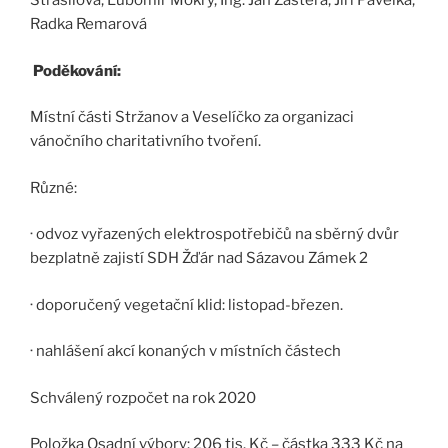
Strašilová, Lubomír Mokrý, Ing. Jan Zástěra, Jiří Pavelka,
Radka Remarová
Poděkování:
Místní části Stržanov a Veselíčko za organizaci
vánočního charitativního tvoření.
Různé:
· odvoz vyřazených elektrospotřebičů na sběrný dvůr
bezplatně zajistí SDH Žďár nad Sázavou Zámek 2
· doporučený vegetační klid: listopad-březen.
· nahlášení akcí konaných v místních částech
Schválený rozpočet na rok 2020
Položka Osadní výbory: 206 tis. Kč – částka 333 Kč na