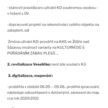
· stanovit pravidla pro užívání KD soukromou osobou –
v řešení s OV
· dopracovat projekt na rekonstrukci celého objektu na
zateplení, sál
Změna užívání KD: prověřit na KHS ve Žďáře nad
Sázavou možnost varianty na KULTURNÍ DŮ S
POŘÁDÁNÍM ZÁBAV, PLESŮ….
2. revitalizace Veselíčko:
není zde soulad s KÚ
3. digitalizace, mapování :
· proběhla v období 06.05. – 05.06., probíhá zpracování,
následuje odsouhlasení s dotčenými, zanesení do map
cca rok 2020/2021