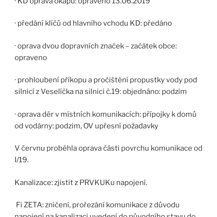
· KD oprava okapu: opraveno 13.06.2019
· předání klíčů od hlavního vchodu KD: předáno
· oprava dvou dopravních značek – začátek obce:
opraveno
· prohloubení příkopu a pročištění propustky vody pod
silnicí z Veselíčka na silnici č.19: objednáno: podzim
· oprava děr v místních komunikacích: přípojky k domů
od vodárny: podzim, OV upřesní požadavky
V červnu proběhla oprava části povrchu komunikace od
I/19.
Kanalizace: zjistit z PRVKUKu napojení.
Fi ZETA: zničení, prořezání komunikace z důvodu
napojení na kanalizaci uvedení do původního stavu do