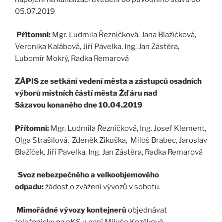
05.07.2019
Přítomni:
Mgr. Ludmila Řezníčková, Jana Blažíčková,
Veronika Kalábová, Jiří Pavelka, Ing. Jan Zástěra,
Lubomír Mokrý, Radka Remarová
ZÁPIS
ze setkání vedení města a zástupců osadních
výborů místních částí města Žďáru nad
Sázavou
konaného dne 10.04.2019
Přítomni:
Mgr. Ludmila Řezníčková, Ing. Josef Klement,
Olga Strašilová, Zdeněk Zikuška, Miloš Brabec, Jaroslav
Blažíček, Jiří Pavelka, Ing. Jan Zástěra, Radka Remarová
Svoz nebezpečného a velkoobjemového
odpadu:
žádost o zvážení vývozů v sobotu.
Mimořádné vývozy
kontejnerů
objednávat
telefonicky na oKS u paní Miluše Kozákové.