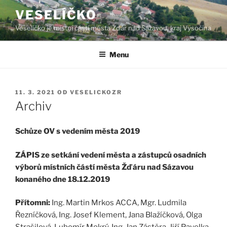
Přejít
VESELÍČKO
k
Veselíčko je místní částí města Žďár nad Sázavou, kraj Vysočina
obsahu
webu
Menu
PUBLIKOVÁNO
11. 3. 2021
OD
VESELICKOZR
Archiv
Schůze OV s vedením města
2019
ZÁPIS ze setkání vedení města a zástupců osadních
výborů místních částí města Žďáru nad Sázavou
konaného dne 18.12.2019
Přítomni:
Ing. Martin Mrkos ACCA, Mgr. Ludmila
Řezníčková, Ing. Josef Klement, Jana Blažíčková, Olga