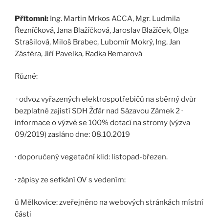
Přítomni:
Ing. Martin Mrkos ACCA, Mgr. Ludmila
Řezníčková, Jana Blažíčková, Jaroslav Blažíček, Olga
Strašilová, Miloš Brabec, Lubomír Mokrý, Ing. Jan
Zástěra, Jiří Pavelka, Radka Remarová
Různé:
· odvoz vyřazených elektrospotřebičů na sběrný dvůr
bezplatně zajistí SDH Žďár nad Sázavou Zámek 2 ·
informace o výzvě se 100% dotací na stromy (výzva
09/2019) zasláno dne: 08.10.2019
· doporučený vegetační klid: listopad-březen.
· zápisy ze setkání OV s vedením:
ü Mělkovice: zveřejněno na webových stránkách místní
části