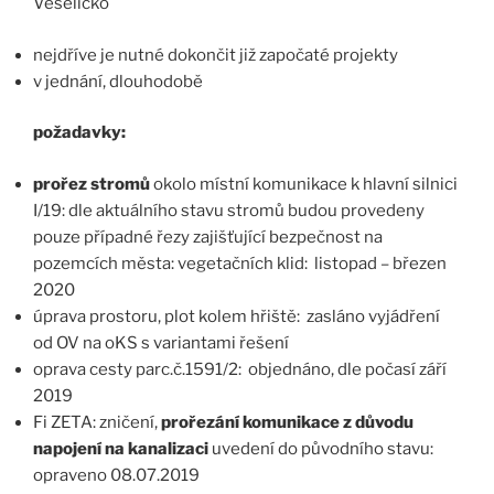
Veselíčko
nejdříve je nutné dokončit již započaté projekty
v jednání, dlouhodobě
požadavky:
prořez stromů
okolo místní komunikace k hlavní silnici
I/19: dle aktuálního stavu stromů budou provedeny
pouze případné řezy zajišťující bezpečnost na
pozemcích města: vegetačních klid: listopad – březen
2020
úprava prostoru, plot kolem hřiště: zasláno vyjádření
od OV na oKS s variantami řešení
oprava cesty parc.č.1591/2: objednáno, dle počasí září
2019
Fi ZETA: zničení,
prořezání komunikace z důvodu
napojení na kanalizaci
uvedení do původního stavu:
opraveno 08.07.2019