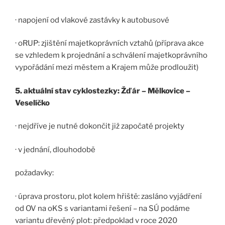
· napojení od vlakové zastávky k autobusové
· oRUP: zjištění majetkoprávních vztahů (příprava akce
se vzhledem k projednání a schválení majetkoprávního
vypořádání mezi městem a Krajem může prodloužit)
5. aktuální stav cyklostezky: Žďár – Mělkovice –
Veselíčko
· nejdříve je nutné dokončit již započaté projekty
· v jednání, dlouhodobě
požadavky:
· úprava prostoru, plot kolem hřiště: zasláno vyjádření
od OV na oKS s variantami řešení – na SÚ podáme
variantu dřevěný plot: předpoklad v roce 2020