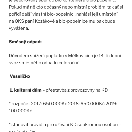
Pokud má někdo dočasný nebo místní problém, tak ať si
pořídí další vlastní bio-popelnici, nahlásí její umístění
na OKS paní Kozákové a bio-popelnice mu pak bude
vyvážena.
Směsný odpad:
Důvodem snížení poplatku v Mělkovicích je 14-ti denní
svoz směsného odpadu celoročně.
Veselíčko
1. kulturní dům
– přestavba z provozovny na KD
* rozpočet 2017: 650.000Kč 2018: 650.000Kč 2019:
100.000Kč
* stanovit pravidla pro užívání KD soukromou osobou –
v řešení s OV