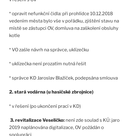
* opravit nefunkční čidla: při prohlídce 10.12.2018
vedením města bylo vše v pořádku, zjištění stavu na
místě se zástupci OV, domluva na zaškolení obsluhy
kotle
* VO zašle návrh na správce, uklízečku
* uklízečka není prozatím nutná řešit
* správce KD Jaroslav Blažíček, podepsána smlouva
2. stará vodárna (u hasičské zbrojnice)
* v řešení (po ukončení prací v KD)
3. revitalizace Veselíčko:
není zde soulad s KÚ: jaro
2019 naplánována digitalizace, OV požádán o
spolupráci