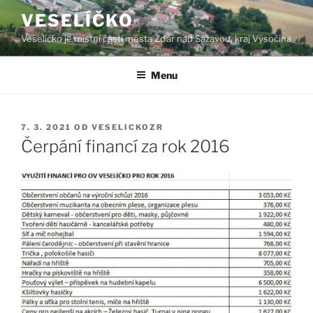
Přejít
VESELÍČKO
k
Veselíčko je místní částí města Žďár nad Sázavou, kraj Vysočina
obsahu
webu
Menu
PUBLIKOVÁNO
7. 3. 2021
OD
VESELICKOZR
Čerpání financí za rok 2016