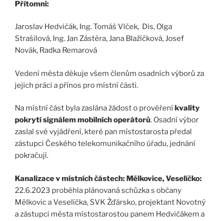
Přítomni:
Jaroslav Hedvičák, Ing. Tomáš Vlček, Dis, Olga
Strašilová, Ing. Jan Zástěra, Jana Blažíčková, Josef
Novák, Radka Remarová
Vedení města děkuje všem členům osadních výborů za
jejich práci a přínos pro místní části.
Na místní část byla zaslána žádost o prověření
kvality
pokrytí signálem mobilních operátorů
. Osadní výbor
zaslal své vyjádření, které pan místostarosta předal
zástupci Českého telekomunikačního úřadu, jednání
pokračují.
Kanalizace v místních částech: Mělkovice, Veselíčko:
22.6.2023 proběhla plánovaná schůzka s občany
Mělkovic a Veselíčka, SVK Žďársko, projektant Novotný
a zástupci města místostarostou panem Hedvičákem a