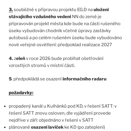
3.
souběžně s přípravou projektu EG.D na
uložení
stávajícího vzdušného vedeni
NN do země je
připravován projekt města kde bude na části rušeného
úseku vybudován chodník včetně úpravy zastávky
autobusů a po celém rušeném úseku bude vybudováno
nové veřejné osvětlení: předpoklad realizace 2027
4.
z
eleň
v roce 2026 bude probíhat ošetřování
vzrostlých stromů v místní části.
5
. předpokládá se osazení
informačního radaru
požadavky:
propadený kanál u Kulhánků pod KD, v řešení SATT: v
řešení SATT znovu osloven, dle vyjádření provede
nejdříve v září: objednáno v řešení v SATT
plánované
osazení laviček
ke KD (po zateplení)