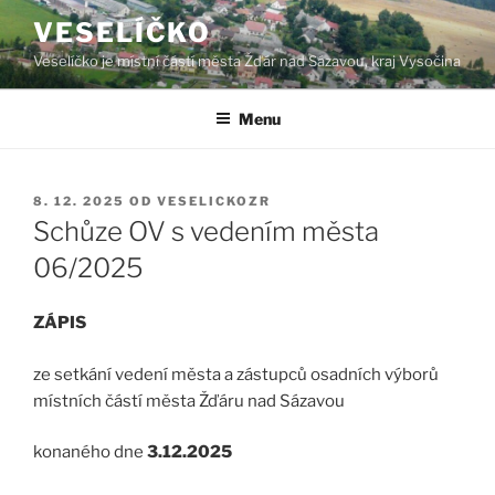
Přejít
VESELÍČKO
k
Veselíčko je místní částí města Žďár nad Sázavou, kraj Vysočina
obsahu
webu
Menu
PUBLIKOVÁNO
8. 12. 2025
OD
VESELICKOZR
Schůze OV s vedením města
06/2025
ZÁPIS
ze setkání vedení města a zástupců osadních výborů
místních částí města Žďáru nad Sázavou
konaného dne
3.12.2025