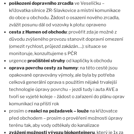
poškození dopravního zrcadla
ve Veselíčku –
křižovatka silnice ZR-Slavkovice a místní komunikace
do obce u obchodu. Žádost o osazení nového zrcadla,
zvážit posunu dál od vozovky k plotu: opraveno
cesta z Humen od obchodu
: prověřit zda je možné z
důvodu zvýšeného provozu stanovit dopravní omezení
(omezit rychlost, průjezd zakázán….): situace se
monitoruje, konzultujeme s PČR
urgence
pročištění struhy
od kapličky k obchodu
oprava povrchu cesty za humny
: na této cestě jsou
opakovaně opravovány výmoly, ale byla by potřeba
celková generální oprava s použitím nějaké trvalejší
technologie úpravy povrchu – jezdí tudy i auta AVE a
tvoří se vyjeté koleje – žádost o zařazení do plánu oprav
komunikací na příští rok
prosím o
reakci na požadavek – louže
na křižovatce
před obchodem – prosím o prověření možnosti úpravy
terénu tak, aby vody odtékaly do kanalizace
zvážení možnosti vývozu biokontejneru
, který je 1x za