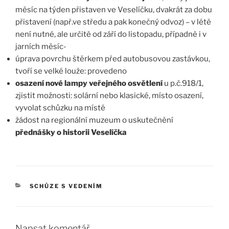
měsíc na týden přistaven ve Veselíčku, dvakrát za dobu
přistavení (např.ve středu a pak konečný odvoz) – v létě
není nutné, ale určitě od září do listopadu, případně i v
jarních měsíc-
úprava povrchu štěrkem před autobusovou zastávkou,
tvoří se velké louže: provedeno
osazení nové lampy veřejného osvětlení
u p.č.918/1,
zjistit možnosti: solární nebo klasické, místo osazení,
vyvolat schůzku na místě
žádost na regionální muzeum o uskutečnění
přednášky o historii Veselíčka
RUBRIKY
SCHŮZE S VEDENÍM
Napsat komentář