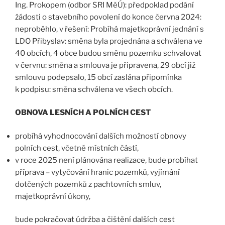
Ing. Prokopem (odbor SRI MěÚ): předpoklad podání
žádosti o stavebního povolení do konce června 2024:
neproběhlo, v řešení: Probíhá majetkoprávní jednání s
LDO Přibyslav: směna byla projednána a schválena ve
40 obcích, 4 obce budou směnu pozemku schvalovat
v červnu: směna a smlouva je připravena, 29 obcí již
smlouvu podepsalo, 15 obcí zaslána připomínka
k podpisu: směna schválena ve všech obcích.
OBNOVA LESNÍCH A POLNÍCH CEST
probíhá vyhodnocování dalších možností obnovy
polních cest, včetně místních částí,
v roce 2025 není plánována realizace, bude probíhat
příprava – vytyčování hranic pozemků, vyjímání
dotčených pozemků z pachtovních smluv,
majetkoprávní úkony,
bude pokračovat údržba a čištění dalších cest