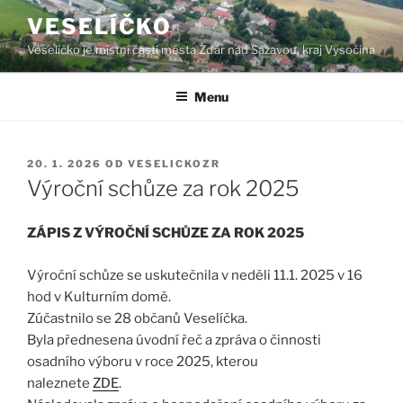
Přejít
VESELÍČKO
k
Veselíčko je místní částí města Žďár nad Sázavou, kraj Vysočina
obsahu
webu
Menu
PUBLIKOVÁNO
20. 1. 2026
OD
VESELICKOZR
Výroční schůze za rok 2025
ZÁPIS Z VÝROČNÍ SCHŮZE ZA ROK 2025
Výroční schůze se uskutečnila v neděli 11.1. 2025 v 16
hod v Kulturním domě.
Zúčastnilo se 28 občanů Veselíčka.
Byla přednesena úvodní řeč a zpráva o činnosti
osadního výboru v roce 2025, kterou
naleznete
ZDE
.