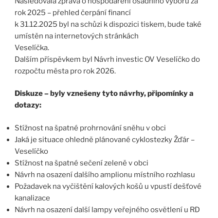
Následovala zpráva o hospodaření osadního výboru za
rok 2025 – přehled čerpání financí
k 31.12.2025 byl na schůzi k dispozici tiskem, bude také
umístěn na internetových stránkách
Veselíčka.
Dalším příspěvkem byl Návrh investic OV Veselíčko do
rozpočtu města pro rok 2026.
Diskuze – byly vznešeny tyto návrhy, připomínky a
dotazy:
Stížnost na špatné prohrnování sněhu v obci
Jaká je situace ohledně plánované cyklostezky Žďár –
Veselíčko
Stížnost na špatné sečení zeleně v obci
Návrh na osazení dalšího amplionu místního rozhlasu
Požadavek na vyčištění kalových košů u vpustí dešťové
kanalizace
Návrh na osazení další lampy veřejného osvětlení u RD