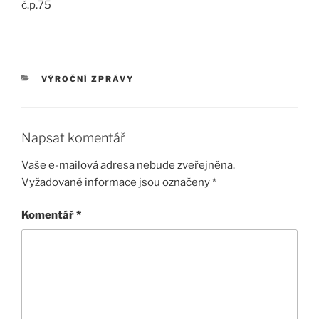
č.p.75
RUBRIKY
VÝROČNÍ ZPRÁVY
Napsat komentář
Vaše e-mailová adresa nebude zveřejněna.
Vyžadované informace jsou označeny
*
Komentář
*