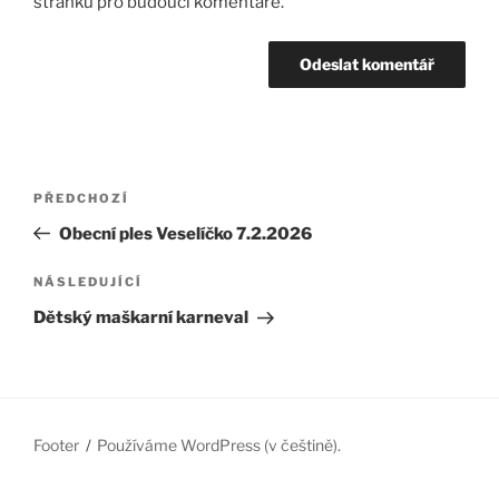
stránku pro budoucí komentáře.
Navigace
Předchozí
PŘEDCHOZÍ
pro
příspěvek
Obecní ples Veselíčko 7.2.2026
příspěvek
Následující
NÁSLEDUJÍCÍ
příspěvek
Dětský maškarní karneval
Footer
Používáme WordPress (v češtině).