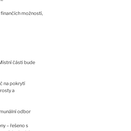
finančích možností,
ístní části bude
č na pokrytí
rosty a
omunální odbor
ny – řešeno s