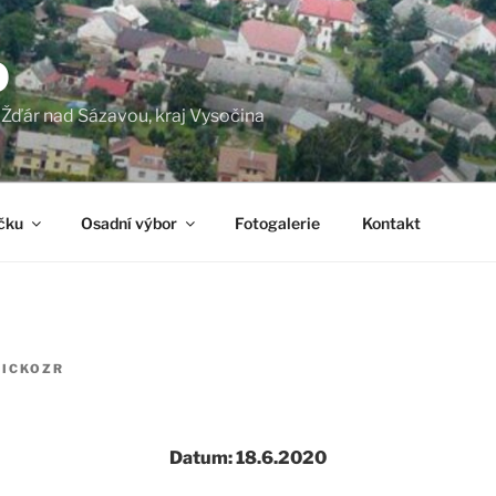
O
a Žďár nad Sázavou, kraj Vysočina
čku
Osadní výbor
Fotogalerie
Kontakt
LICKOZR
Datum: 18.6.2020