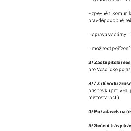
– zpevnění komunik
pravděpodobně neb
– oprava vodárny – 
– možnost pořízení 
2/ Zastupitelé měs
pro Veselíčko poní
3/ / Z důvodu zruš
příspěvku pro VHL př
místostarostů.
4/ Požadavek na úk
5/ Sečení trávy trá