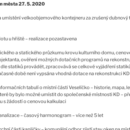
m města 27. 5. 2020
na umístění velkoobjemového kontejneru za zrušený dubnový 
lotu u hřiště – realizace pozastavena
ického a statického průzkumu krovu kulturního domu, cenové
ojektanta, ověření možných dotačních programů na rekonstr
dle statiků provádět, zpracovává se celkové vyjádření statik
oučasné době není vypsána vhodná dotace na rekonstrukci KD
formačních tabulí o místní části Veselíčko – historie, mapa, l
které by bylo možné umístit do společenské místnosti KD – p
 s žádostí o cenovou kalkulaci
kanalizace – časový harmonogram – více než 5 let
chní části kapličky – komunální odbor zjistí stav oken na mís