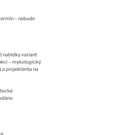
termín – nebude
 nabídky variant
ukci – mykologický
ů a projektanta na
etecké
ředáno
tě