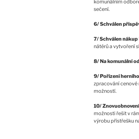
komunálním odbore
sečení.
6/ Schválen příspě
7/ Schválen nákup 
nátěrů a vytvoření 
8/ Na komunální o
9/ Pořízení herního
zpracování cenové n
možností.
10/ Znovuobnovení
možnosti řešit v rá
výrobu přístřešku 