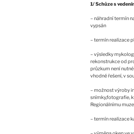
1/ Schůze s vedení
– náhradní termín 
vypsán
– termín realizace p
– výsledky mykolog
rekonstrukce od pr
průzkum není nutné 
vhodné řešení, v s
– možnost výroby in
snímky,fotografie, 
Regionálnímu muzeu
– termín realizace 
– výměna oken ve vr