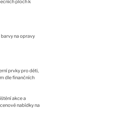
ecních ploch k
 barvy na opravy
rní prvky pro děti,
m dle finančních
ištění akce a
, cenové nabídky na