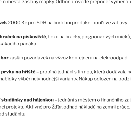
m města, zaslány mapky. Odbor provede přepočet výměr ob
vek
2000 Kč pro SDH na hudební produkci pouťové zábavy
hraček na pískoviště
, boxu na hračky, pingpongových míčků,
skákacího panáka.
dbor
zaslán požadavek na vývoz kontejneru na elekroodpad
 prvku na hřiště
– probíhá jednání s firmou, která dodávala he
abídky, výběr nejvhodnější varianty. Nákup odložen na podzi
 studánky nad hájenkou
– jednání s městem o finančního zaj
mci projektu Aktivně pro Žďár, odhad nákladů na zemní práce
nad studánku