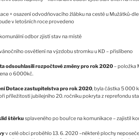
ace + osazení odvodňovacího žlábku na cestě u Mužátků-dle 
ude v letošních roce provedeno
komunální odbor zjistí stav na místě
vánočního osvětlení na výzdobu stromku u KD – přislíbeno
ta odsouhlasili rozpočtové změny pro rok 2020
– položka M
žena o 6000kč.
ení Dotace zastupitelstva pro rok 2020
, byla částka 5 000 k
i příležitosti jubilejního 20. ročníku pokryta z reprefondu sta
lid štěrku
splaveného po bouřce na komunikace – zajistil k
vy
v celé obci proběhlo 13. 6. 2020 –některé plochy neposeče