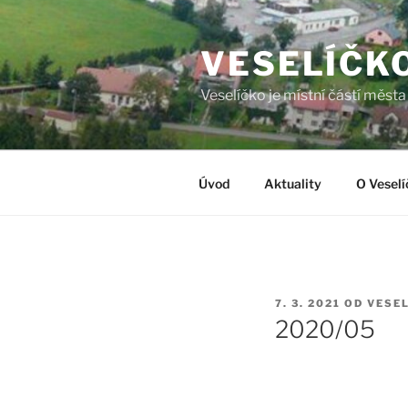
Přejít
k
VESELÍČK
obsahu
webu
Veselíčko je místní částí měst
Úvod
Aktuality
O Veselí
PUBLIKOVÁNO
7. 3. 2021
OD
VESE
2020/05