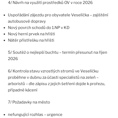
4/ Návrh na využití prostředků OV v roce 2026
Uspořádání zájezdu pro obyvatele Veselíčka – zajištění
autobusové dopravy
Nový povrch schodů do 1.NP v KD
Nový herní prvek na hřišti
Nátěr přístřešku na hřišti
5/ Soutěž o nejlepší buchtu – termín přesunut na říjen
2026
6/ Kontrola stavu vzrostlých stromů ve Veselíčku
proběhne v dubnu za účasti specialistů na zeleň –
arboristů – dle zápisu z jejich šetření dojde k prořezu,
případně kácení
7/ Požadavky na město
nefungující rozhlas – urgence