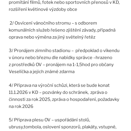
promítání filmů, fotek nebo sportovních přenosů v KD,
rozšíření květinové výzdoby obce
2/ Osvícení vánočního stromu – s odborem
komunálních služeb řešeno zjištění závady, případná
oprava nebo výměna za jiný světelný řetěz
3/ Pronájem zimního stadionu – předpoklad o víkendu
v únoru nebo březnu dle nabídky správce –hrazeno
z prostředků OV – pronájem na 1-1,5hod pro občany
Veselíčka a jejich známé zdarma
4/ Příprava na výroční schůzi, která se bude konat
11.1.2026 v KD – pozvánky do schránek, zpráva o
činnosti za rok 2025, zpráva o hospodaření, požadavky
na rok 2026
5/ Příprava plesu OV – uspořádání stolů,
ubrusy,tombola, oslovení sponzorů, plakáty, vstupné,