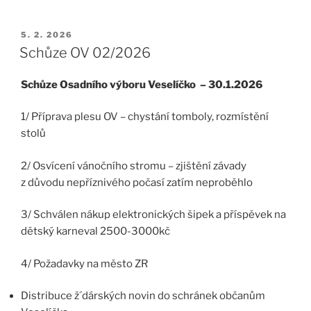
PUBLIKOVÁNO
5. 2. 2026
Schůze OV 02/2026
Schůze Osadního výboru Veselíčko – 30.1.2026
1/ Příprava plesu OV – chystání tomboly, rozmístění
stolů
2/ Osvícení vánočního stromu – zjištění závady
z důvodu nepříznivého počasí zatím neproběhlo
3/ Schválen nákup elektronických šipek a příspěvek na
dětský karneval 2500-3000kč
4/ Požadavky na město ZR
Distribuce ž´dárských novin do schránek občanům