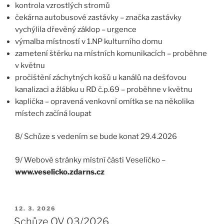
kontrola vzrostlých stromů
čekárna autobusové zastávky – značka zastávky
vychýlila dřevěný záklop – urgence
výmalba místností v 1.NP kulturního domu
zametení štěrku na místních komunikacích – proběhne
v květnu
pročištění záchytných košů u kanálů na dešťovou
kanalizaci a žlábku u RD č.p.69 – proběhne v květnu
kaplička – opravená venkovní omítka se na několika
místech začíná loupat
8/ Schůze s vedením se bude konat 29.4.2026
9/ Webové stránky místní části Veselíčko –
www.veselicko.zdarns.cz
PUBLIKOVÁNO
12. 3. 2026
Schůze OV 03/2026