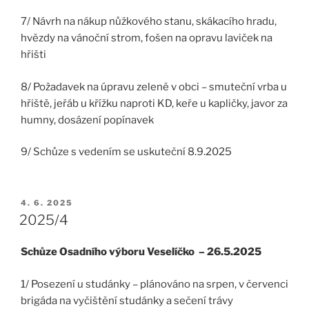
7/ Návrh na nákup nůžkového stanu, skákacího hradu,
hvězdy na vánoční strom, fošen na opravu laviček na
hřišti
8/ Požadavek na úpravu zeleně v obci – smuteční vrba u
hřiště, jeřáb u křížku naproti KD, keře u kapličky, javor za
humny, dosázení popínavek
9/ Schůze s vedením se uskuteční 8.9.2025
PUBLIKOVÁNO
4. 6. 2025
2025/4
Schůze Osadního výboru Veselíčko – 26.5.2025
1/ Posezení u studánky – plánováno na srpen, v červenci
brigáda na vyčištění studánky a sečení trávy