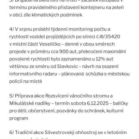
termínu pravidelného přistavení kontejneru na zeleň
v obci, dle klimatických podmínek
4/ V srpnu proběhl týdenní monitoring počtu a
rychlostí vozidel projíždějících po silnici č.III/35420
v místní části Veselíčko – denně v obou směrech
projede v průměru cca 900 aut, překročení maximální
povolené rychlosti bylo zaznamenáno u 12% aut
většinou ze směru od Slavkovic – návrh na osazení
informativního radaru – plánovaná schůzka s městskou
policií na místě
5/ Příprava akce Rozsvícení vánočního stromu a
Mikulášské nadílky – termín sobota 6.12.2025 – balíčky
pro děti, občerstvení, pozvánky do schránek, kulturní
program
6/ Tradiční akce Silvestrovský ohňostroj se v letošním