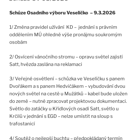
Schůze Osadního výboru Veselíčko – 9.3.2026
1/ Změna pravidel užívání KD – jednání s právním
oddělením MÚ ohledně výše pronájmu soukromým
osobám
2/ Osvícení vánočního stromu – opravu světel zajistí
Satt, hvězda zaslána na reklamaci
3/ Veřejné osvětlení – schůzka ve Veselíčku s panem
Dvořákem a s panem Hedvičákem – vybudování dvou
nových světel na cestě u Mužátků – kabel bude uložen
do země – nutné zpracovat projektovou dokumentaci.
Světlo do zatáčky u Křídlových osadí Satt, světlo u
Krčilů v jednání s EGD – nelze umístit na sloup s
trafostanicí
4/ Soutěž o nejlepší buchtu – předpokládaný termín