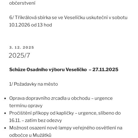
občerstvení
6/ Tříkrálová sbírka se ve Veselíčku uskuteční v sobotu
10.1.2026 od 13 hod
PUBLIKOVÁNO
3. 12. 2025
2025/7
Schůze Osadního výboru Veselíčko – 27.11.2025
1/ Požadavky na město
Oprava dopravního zrcadla u obchodu – urgence
termínu opravy
Pročištění příkopy od kapličky – urgence, slíbeno do
16.11. – zatím bez odezvy
Možnost osazení nové lampy veřejného osvětlení na
odbočce u Mužátků