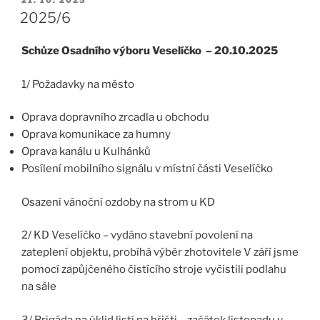
2025/6
Schůze Osadního výboru Veselíčko – 20.10.2025
1/ Požadavky na město
Oprava dopravního zrcadla u obchodu
Oprava komunikace za humny
Oprava kanálu u Kulhánků
Posílení mobilního signálu v místní části Veselíčko
Osazení vánoční ozdoby na strom u KD
2/ KD Veselíčko – vydáno stavební povolení na
zateplení objektu, probíhá výběr zhotovitele V září jsme
pomocí zapůjčeného čistícího stroje vyčistili podlahu
na sále
3/ Brigáda na úklid listí na hřišti – začátek listopadu v