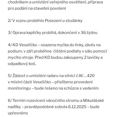
chodníkem a umístění veřejného osvětlení, příprava
pro podání na stavební povolení
2/ V srpnu proběhlo Posezení u studánky
3/ Oprava kapličky probíhá, dokončení v 36.týdnu
4/ KD Veselíčko – osazena myčka do linky, závěs na
podium, v září proběhne čištění podlahy v sálu pomocí
mycího stroje. Před KD budou zakoupeny 2 lavičky a
odpadkový koš.
5/ Žádost o umístění radaru na silnici č.III/….420
v místní části Veselíčko – přislíbeno provedení
monitoringu – bude řešeno na schůzce s vedením
6/ Termín rozsvícení vánočního stromu a Mikulášské
nadílky – pravděpodobně sobota 6.12.2025 – bude
upřesněno