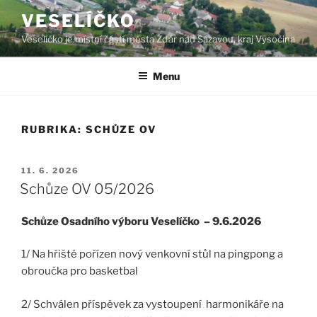
Přejít
VESELÍČKO
k
Veselíčko je místní částí města Žďár nad Sázavou, kraj Vysočina
obsahu
webu
Menu
RUBRIKA:
SCHŮZE OV
PUBLIKOVÁNO
11. 6. 2026
Schůze OV 05/2026
Schůze Osadního výboru Veselíčko – 9.6.2026
1/ Na hřiště pořízen nový venkovní stůl na pingpong a
obroučka pro basketbal
2/ Schválen příspěvek za vystoupení harmonikáře na