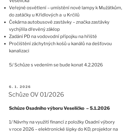
Veselíčka
Veřejné osvětlení – umístění nové lampy k Mužátkům,
do zatáčky u Křídlových a u Krčilů
Čekárna autobusové zastávky – značka zastávky
vychýlila dřevěný záklop
Zadání PD na vodovodní přípojku na hřiště
Pročištění záchytných košů u kanálů na dešťovou
kanalizaci
5/ Schůze s vedením se bude konat 4.2.2026
PUBLIKOVÁNO
6. 1. 2026
Schůze OV 01/2026
Schůze Osadního výboru Veselíčko – 5.1.2026
1/ Návrhy na využití financí z položky Osadní výbory
v roce 2026 – elektronické šipky do KD, projektor na