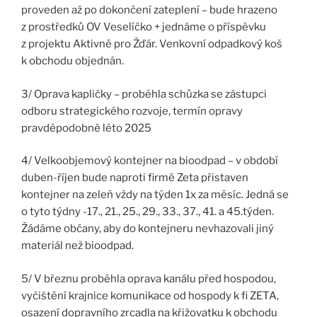
proveden až po dokončení zateplení – bude hrazeno
z prostředků OV Veselíčko + jednáme o příspěvku
z projektu Aktivně pro Žďár. Venkovní odpadkový koš
k obchodu objednán.
3/ Oprava kapličky – proběhla schůzka se zástupci
odboru strategického rozvoje, termín opravy
pravděpodobně léto 2025
4/ Velkoobjemový kontejner na bioodpad – v období
duben-říjen bude naproti firmě Zeta přistaven
kontejner na zeleň vždy na týden 1x za měsíc. Jedná se
o tyto týdny -17., 21., 25., 29., 33., 37., 41. a 45.týden.
Žádáme občany, aby do kontejneru nevhazovali jiný
materiál než bioodpad.
5/ V březnu proběhla oprava kanálu před hospodou,
vyčištění krajnice komunikace od hospody k fi ZETA,
osazení dopravního zrcadla na křižovatku k obchodu