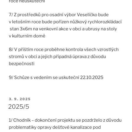
roce neuskuteční
7/ Z prostředků pro osadní výbor Veselíčko bude
v letošním roce bude pořízen nůžkový rychlorozkládací
stan 3x6m na venkovní akce v obci a ubrusy na stoly
v kulturním domě
8/ V příštím roce proběhne kontrola všech vzrostlých
stromů v obci a jejich případná úprava z důvodu
bezpečnosti
9/ Schůze s vedením se uskuteční 22.10.2025
PUBLIKOVÁNO
3. 9. 2025
2025/5
1/ Chodník – dokončení projektu se pozdrželo z důvodu
problematiky opravy dešťové kanalizace pod