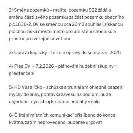
2/ Směna pozemků – majitel pozemku 922 žádá o
směnu části svého pozemku za část pozemku obecního
p.č.1636/2. OV se směnou cca 20m2 souhlasí, získanou
plochou získá město místo pro umístění chodníku a
prostor pro veřejné osvětlení
3/ Oprava kapličky – termín opravy do konce září 2025
4/ Ples OV – 7.2.2026 – plánování hudební skupiny +
předtančení
5/ KD Veselíčko – schůzka s truhlářem ohledně osazení
myčky do linky, poptávka závěsu na podium, bude
objednán mycí stroj k čištění podlahy v sálu
6/ Čištění místních komunikací přislíbeno do konce
května, zatím neprovedeno, budeme urgovat