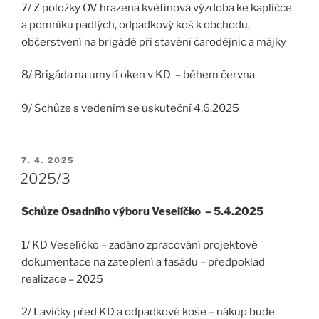
7/ Z položky OV hrazena květinová výzdoba ke kapličce
a pomníku padlých, odpadkový koš k obchodu,
občerstvení na brigádě při stavění čarodějnic a májky
8/ Brigáda na umytí oken v KD – během června
9/ Schůze s vedením se uskuteční 4.6.2025
PUBLIKOVÁNO
7. 4. 2025
2025/3
Schůze Osadního výboru Veselíčko – 5.4.2025
1/ KD Veselíčko – zadáno zpracování projektové
dokumentace na zateplení a fasádu – předpoklad
realizace – 2025
2/ Lavičky před KD a odpadkové koše – nákup bude