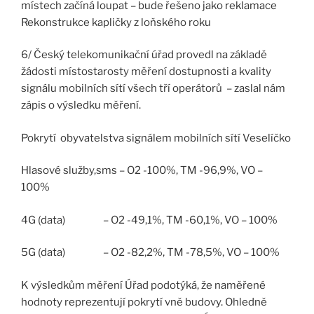
místech začíná loupat – bude řešeno jako reklamace
Rekonstrukce kapličky z loňského roku
6/ Český telekomunikační úřad provedl na základě
žádosti místostarosty měření dostupnosti a kvality
signálu mobilních sítí všech tří operátorů – zaslal nám
zápis o výsledku měření.
Pokrytí obyvatelstva signálem mobilních sítí Veselíčko
Hlasové služby,sms – O2 -100%, TM -96,9%, VO –
100%
4G (data) – O2 -49,1%, TM -60,1%, VO – 100%
5G (data) – O2 -82,2%, TM -78,5%, VO – 100%
K výsledkům měření Úřad podotýká, že naměřené
hodnoty reprezentují pokrytí vně budovy. Ohledně