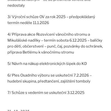
nedostaly
3/ Výroční schůze OV za rok 2025 – předpokládaný
termín neděle 11.1.2026
4/ Příprava akce Rozsvícení vánočního stromu a
Mikulášské nadílky – termín sobota 6.12.2025 – balíčky
pro děti, občerstvení – punč, čaj, pozvánky do schránek,
příprava Betlému k vánočnímu stromu
5/ Návrh na nákup elektronických šipek do KD
6/ Ples Osadního výboru se uskuteční 7.2.2026 –
hudební skupina, předtančení, zajištění tomboly
7/ Schůze s vedením se uskuteční 3.12.2025
PUBLIKOVÁNO
21. 10. 2025