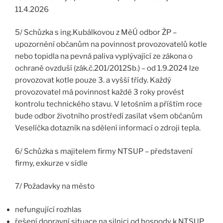
11.4.2026
5/ Schůzka s ing.Kubálkovou z MěÚ odbor ŽP –
upozornění občanům na povinnost provozovatelů kotle
nebo topidla na pevná paliva vyplývající ze zákona o
ochraně ovzduší (zák.č.201/2012Sb.) – od 1.9.2024 lze
provozovat kotle pouze 3. a vyšší třídy. Každý
provozovatel má povinnost každé 3 roky provést
kontrolu technického stavu. V letošním a příštím roce
bude odbor životního prostředí zasílat všem občanům
Veselíčka dotazník na sdělení informací o zdroji tepla.
6/ Schůzka s majitelem firmy NTSUP – představení
firmy, exkurze v sídle
7/ Požadavky na město
nefungující rozhlas
řešení dopravní situace na silnici od hospody k NTSUP