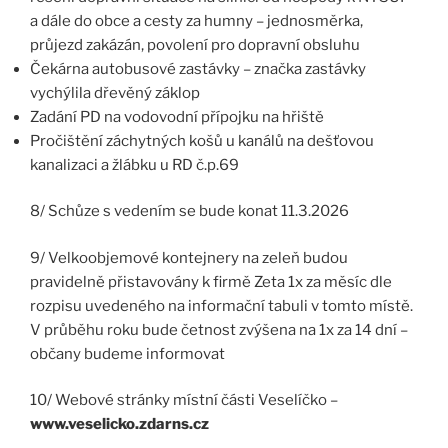
a dále do obce a cesty za humny – jednosměrka,
průjezd zakázán, povolení pro dopravní obsluhu
Čekárna autobusové zastávky – značka zastávky
vychýlila dřevěný záklop
Zadání PD na vodovodní přípojku na hřiště
Pročištění záchytných košů u kanálů na dešťovou
kanalizaci a žlábku u RD č.p.69
8/ Schůze s vedením se bude konat 11.3.2026
9/ Velkoobjemové kontejnery na zeleň budou
pravidelně přistavovány k firmě Zeta 1x za měsíc dle
rozpisu uvedeného na informační tabuli v tomto místě.
V průběhu roku bude četnost zvýšena na 1x za 14 dní –
občany budeme informovat
10/ Webové stránky místní části Veselíčko –
www.veselicko.zdarns.cz