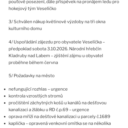
pouťové posezení, dále příspěvek na pronájem ledu pro
hokejový tým Veselíčko
3/ Schválen nákup květinové výzdoby na tři okna
kulturního domu
4/ Uspořádání zájezdu pro obyvatele Veselíčka –
předpoklad sobota 3.10.2026. Národní hřebčín
Kladruby nad Labem – zjištění zájmu u obyvatel
proběhne během června
5/ Požadavky na město
nefungující rozhlas – urgence
kontrola vzrostlých stromů
pročištění záchytných košů u kanálů na dešťovou
kanalizaci a žlábku u RD č.p.69 – urgence
oprava mříží na dešťové kanalizaci u parcely č.1689
kaplička – opravená venkovní omítka se na několika