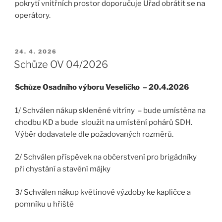
pokrytí vnitřních prostor doporučuje Úřad obrátit se na
operátory.
PUBLIKOVÁNO
24. 4. 2026
Schůze OV 04/2026
Schůze Osadního výboru Veselíčko – 20.4.2026
1/ Schválen nákup skleněné vitríny – bude umístěna na
chodbu KD a bude sloužit na umístění pohárů SDH.
Výběr dodavatele dle požadovaných rozměrů.
2/ Schválen příspěvek na občerstvení pro brigádníky
při chystání a stavění májky
3/ Schválen nákup květinové výzdoby ke kapličce a
pomníku u hřiště