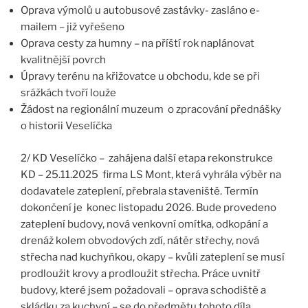
Oprava výmolů u autobusové zastávky- zasláno e-
mailem – již vyřešeno
Oprava cesty za humny – na příští rok naplánovat
kvalitnější povrch
Úpravy terénu na křižovatce u obchodu, kde se při
srážkách tvoří louže
Žádost na regionální muzeum o zpracování přednášky
o historii Veselíčka
2/ KD Veselíčko – zahájena další etapa rekonstrukce
KD – 25.11.2025 firma LS Mont, která vyhrála výběr na
dodavatele zateplení, přebrala staveniště. Termín
dokončení je konec listopadu 2026. Bude provedeno
zateplení budovy, nová venkovní omítka, odkopání a
drenáž kolem obvodových zdí, nátěr střechy, nová
střecha nad kuchyňkou, okapy – kvůli zateplení se musí
prodloužit krovy a prodloužit střecha. Práce uvnitř
budovy, které jsem požadovali – oprava schodiště a
skládku za kuchyní – se do předmětu tohoto díla