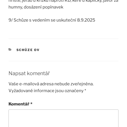
hřiště, jeřáb u křížku naproti KD, keře u kapličky, javor za
humny, dosázení popínavek
9/ Schůze s vedením se uskuteční 8.9.2025
RUBRIKY
SCHŮZE OV
Napsat komentář
Vaše e-mailová adresa nebude zveřejněna.
Vyžadované informace jsou označeny
*
Komentář
*