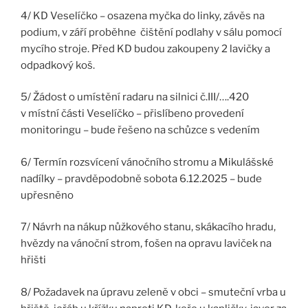
4/ KD Veselíčko – osazena myčka do linky, závěs na
podium, v září proběhne čištění podlahy v sálu pomocí
mycího stroje. Před KD budou zakoupeny 2 lavičky a
odpadkový koš.
5/ Žádost o umístění radaru na silnici č.III/….420
v místní části Veselíčko – přislíbeno provedení
monitoringu – bude řešeno na schůzce s vedením
6/ Termín rozsvícení vánočního stromu a Mikulášské
nadílky – pravděpodobně sobota 6.12.2025 – bude
upřesněno
7/ Návrh na nákup nůžkového stanu, skákacího hradu,
hvězdy na vánoční strom, fošen na opravu laviček na
hřišti
8/ Požadavek na úpravu zeleně v obci – smuteční vrba u