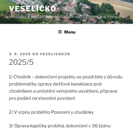
Přejít
VESELÍČKO
k
Veselíčko je místní částí města Žďár nad Sázavou, kraj Vysočina
obsahu
webu
Menu
PUBLIKOVÁNO
3. 9. 2025
OD
VESELICKOZR
2025/5
1/ Chodník – dokončení projektu se pozdrželo z důvodu
problematiky opravy dešťové kanalizace pod
chodníkem a umístění veřejného osvětlení, příprava
pro podání na stavební povolení
2/ V srpnu proběhlo Posezení u studánky
3/ Oprava kapličky probíhá, dokončení v 36.týdnu