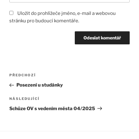
Uložit do prohlížeče jméno, e-mail a webovou
stránku pro budoucí komentáře.
Navigace
Předchozí
PŘEDCHOZÍ
pro
příspěvek
Posezení u studánky
příspěvek
Následující
NÁSLEDUJÍCÍ
příspěvek
Schůze OV s vedením města 04/2025