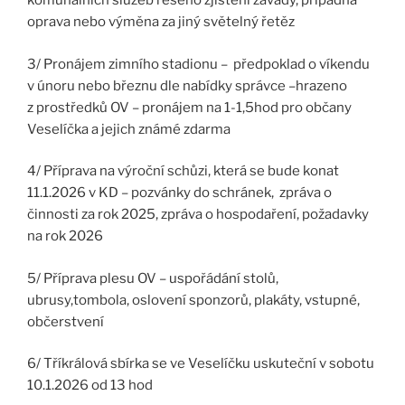
komunálních služeb řešeno zjištění závady, případná
oprava nebo výměna za jiný světelný řetěz
3/ Pronájem zimního stadionu – předpoklad o víkendu
v únoru nebo březnu dle nabídky správce –hrazeno
z prostředků OV – pronájem na 1-1,5hod pro občany
Veselíčka a jejich známé zdarma
4/ Příprava na výroční schůzi, která se bude konat
11.1.2026 v KD – pozvánky do schránek, zpráva o
činnosti za rok 2025, zpráva o hospodaření, požadavky
na rok 2026
5/ Příprava plesu OV – uspořádání stolů,
ubrusy,tombola, oslovení sponzorů, plakáty, vstupné,
občerstvení
6/ Tříkrálová sbírka se ve Veselíčku uskuteční v sobotu
10.1.2026 od 13 hod