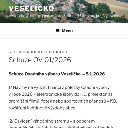
Přejít
VESELÍČKO
k
Veselíčko je místní částí města Žďár nad Sázavou, kraj Vysočina
obsahu
webu
Menu
PUBLIKOVÁNO
6. 1. 2026
OD
VESELICKOZR
Schůze OV 01/2026
Schůze Osadního výboru Veselíčko – 5.1.2026
1/ Návrhy na využití financí z položky Osadní výbory
v roce 2026 – elektronické šipky do KD, projektor na
promítání filmů, fotek nebo sportovních přenosů v KD,
rozšíření květinové výzdoby obce
2/ Osvícení vánočního stromu – s odborem