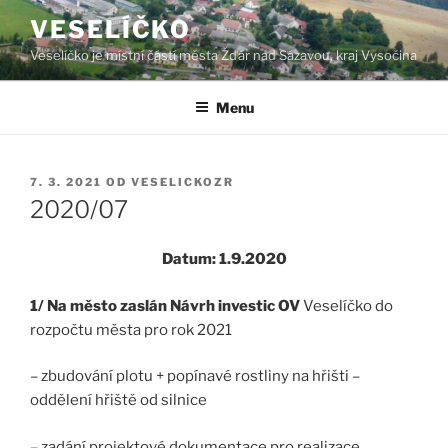
Přejít
VESELÍČKO
k
Veselíčko je místní částí města Žďár nad Sázavou, kraj Vysočina
obsahu
webu
Menu
PUBLIKOVÁNO
7. 3. 2021
OD
VESELICKOZR
2020/07
Datum: 1.9.2020
1/ Na město zaslán Návrh investic OV
Veselíčko do
rozpočtu města pro rok 2021
– zbudování plotu + popínavé rostliny na hřišti –
oddělení hřiště od silnice
– zadání projektové dokumentace pro realizace