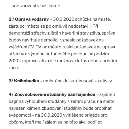
– soc. zařízení v hasičárně
2 / Oprava vodárny
– 30.9.2020 schůzka na místě,
zástupci města se po omluvě nedostavili. Při
demontáži střechy zjištěn havarijní stav zdiva, správa
budov navrhuje demolici, vznesla požadavek na
vyjádření OV. OV na město zaslal požadavek na opravu
střechy a výměnu betonového poklopu na podzim
2020 a opravu zdiva dle možností letos nebo v příštím
roce.
3/ Knihobudka
– umístěna do autobusové zastávky
4/ Znovuobnovení studánky nad hájenkou
– zajištěn
bagr na vyhloubení studánky + zemní práce, na místo
navezen kámen, zbudování studánky bude probíhat
svépomocí – na 30.9.2020 vyhlášena brigáda pro
občany, kteří mají zájem se na této akci podílet