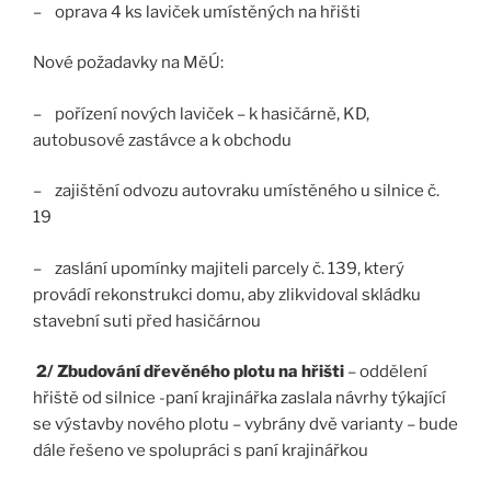
– oprava 4 ks laviček umístěných na hřišti
Nové požadavky na MěÚ:
– pořízení nových laviček – k hasičárně, KD,
autobusové zastávce a k obchodu
– zajištění odvozu autovraku umístěného u silnice č.
19
– zaslání upomínky majiteli parcely č. 139, který
provádí rekonstrukci domu, aby zlikvidoval skládku
stavební suti před hasičárnou
2/ Zbudování dřevěného plotu na hřišti
– oddělení
hřiště od silnice -paní krajinářka zaslala návrhy týkající
se výstavby nového plotu – vybrány dvě varianty – bude
dále řešeno ve spolupráci s paní krajinářkou