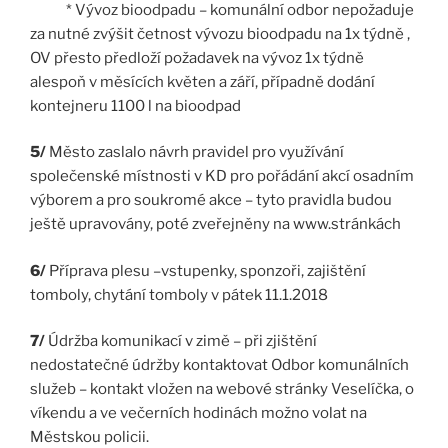
* Vývoz bioodpadu – komunální odbor nepožaduje
za nutné zvýšit četnost vývozu bioodpadu na 1x týdně ,
OV přesto předloží požadavek na vývoz 1x týdně
alespoň v měsících květen a září, případně dodání
kontejneru 1100 l na bioodpad
5/
Město zaslalo návrh pravidel pro využívání
společenské místnosti v KD pro pořádání akcí osadním
výborem a pro soukromé akce – tyto pravidla budou
ještě upravovány, poté zveřejněny na www.stránkách
6/
Příprava plesu –vstupenky, sponzoři, zajištění
tomboly, chytání tomboly v pátek 11.1.2018
7/
Údržba komunikací v zimě – při zjištění
nedostatečné údržby kontaktovat Odbor komunálních
služeb – kontakt vložen na webové stránky Veselíčka, o
víkendu a ve večerních hodinách možno volat na
Městskou policii.