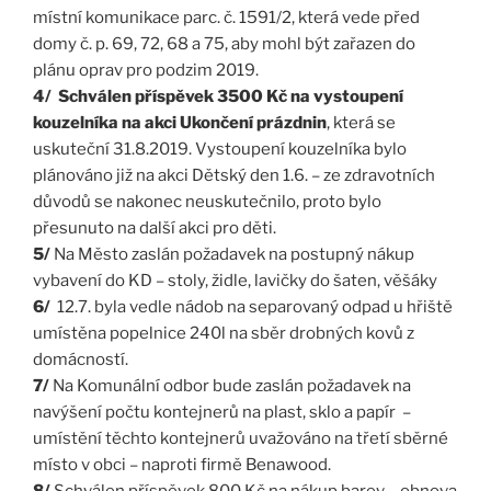
místní komunikace parc. č. 1591/2, která vede před
domy č. p. 69, 72, 68 a 75, aby mohl být zařazen do
plánu oprav pro podzim 2019.
4/ Schválen příspěvek 3500 Kč na vystoupení
kouzelníka na akci Ukončení prázdnin
, která se
uskuteční 31.8.2019. Vystoupení kouzelníka bylo
plánováno již na akci Dětský den 1.6. – ze zdravotních
důvodů se nakonec neuskutečnilo, proto bylo
přesunuto na další akci pro děti.
5/
Na Město zaslán požadavek na postupný nákup
vybavení do KD – stoly, židle, lavičky do šaten, věšáky
6/
12.7. byla vedle nádob na separovaný odpad u hřiště
umístěna popelnice 240l na sběr drobných kovů z
domácností.
7/
Na Komunální odbor bude zaslán požadavek na
navýšení počtu kontejnerů na plast, sklo a papír –
umístění těchto kontejnerů uvažováno na třetí sběrné
místo v obci – naproti firmě Benawood.
8/
Schválen příspěvek 800 Kč na nákup barev – obnova