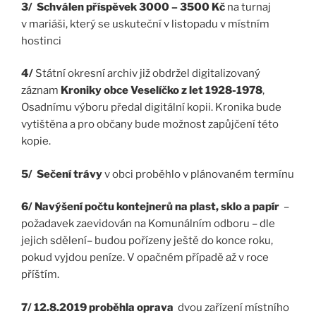
3/ Schválen příspěvek 3000 – 3500 Kč
na turnaj
v mariáši, který se uskuteční v listopadu v místním
hostinci
4/
Státní okresní archiv již obdržel digitalizovaný
záznam
Kroniky obce Veselíčko z let 1928-1978
,
Osadnímu výboru předal digitální kopii. Kronika bude
vytištěna a pro občany bude možnost zapůjčení této
kopie.
5/ Sečení trávy
v obci proběhlo v plánovaném termínu
6/ Navýšení počtu kontejnerů na plast, sklo a papír
–
požadavek zaevidován na Komunálním odboru – dle
jejich sdělení– budou pořízeny ještě do konce roku,
pokud vyjdou peníze. V opačném případě až v roce
příštím.
7/ 12.8.2019 proběhla oprava
dvou zařízení místního