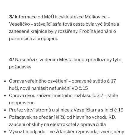
3/
Informace od MěÚ k cyklostezce Mělkovice –
Veselíčko – stávající asfaltová cesta byla vyčištěna a
zanesené krajnice byly rozšířeny. Probíhá jednání o
pozemcích a propojení.
4/
Na schůzi s vedením Města budou předloženy tyto
požadavky
Oprava veřejného osvětlení – opravené světlo č. 17
hučí, nově nahlásit nefunkční VO č. 15
Oprava dvou zařízení místního rozhlasu č. 3,7 – stále
neopraveno
Prořez větví stromů u silnice z Veselíčka na silnici č. 19
Požadavek na předání klíčů od hlavního vchodu KD,
zaučení obsluhy na elektrokotel a oprava čidla
Vývoz bioodpadu – ve Žďárském zpravodaji zveřejněny