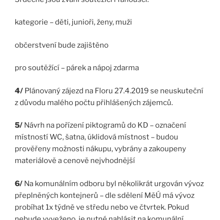
kategorie – děti, junioři, ženy, muži
občerstvení bude zajištěno
pro soutěžící – párek a nápoj zdarma
4/
Plánovaný zájezd na Floru 27.4.2019 se neuskuteční
z důvodu malého počtu přihlášených zájemců.
5/
Návrh na pořízení piktogramů do KD – označení
místností WC, šatna, úklidová místnost – budou
prověřeny možnosti nákupu, vybrány a zakoupeny
materiálově a cenově nejvhodnější
6/
Na komunálním odboru byl několikrát urgován vývoz
přeplněných kontejnerů – dle sdělení MěÚ má vývoz
probíhat 1x týdně ve středu nebo ve čtvrtek. Pokud
nebude vyveženo, je nutné nahlásit na komunální