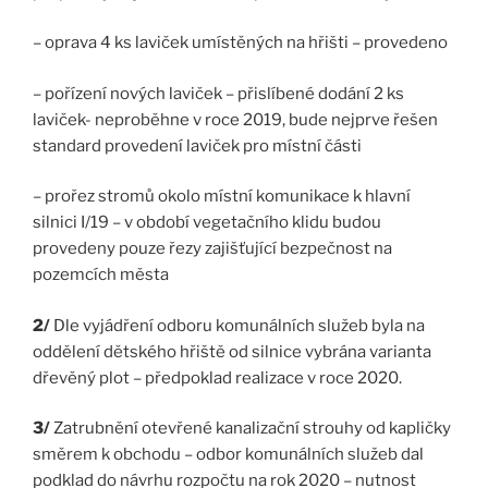
– oprava 4 ks laviček umístěných na hřišti – provedeno
– pořízení nových laviček – přislíbené dodání 2 ks
laviček- neproběhne v roce 2019, bude nejprve řešen
standard provedení laviček pro místní části
– prořez stromů okolo místní komunikace k hlavní
silnici I/19 – v období vegetačního klidu budou
provedeny pouze řezy zajišťující bezpečnost na
pozemcích města
2/
Dle vyjádření odboru komunálních služeb byla na
oddělení dětského hřiště od silnice vybrána varianta
dřevěný plot – předpoklad realizace v roce 2020.
3/
Zatrubnění otevřené kanalizační strouhy od kapličky
směrem k obchodu – odbor komunálních služeb dal
podklad do návrhu rozpočtu na rok 2020 – nutnost