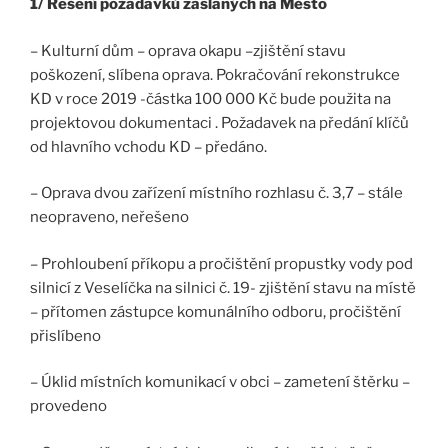
1/ Řešení požadavků zaslaných na Město
– Kulturní dům – oprava okapu –zjištění stavu
poškození, slíbena oprava. Pokračování rekonstrukce
KD v roce 2019 -částka 100 000 Kč bude použita na
projektovou dokumentaci . Požadavek na předání klíčů
od hlavního vchodu KD – předáno.
– Oprava dvou zařízení místního rozhlasu č. 3,7 – stále
neopraveno, neřešeno
– Prohloubení příkopu a pročištění propustky vody pod
silnicí z Veselíčka na silnici č. 19- zjištění stavu na místě
– přítomen zástupce komunálního odboru, pročištění
přislíbeno
– Úklid místních komunikací v obci – zametení štěrku –
provedeno