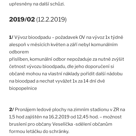
upřesněny na další schůzi.
2019/02
(12.2.2019)
1/
Vývoz bioodpadu – požadavek OV na vývoz 1x týdně
alespoň v měsících květen a září nebyl komunálním
odborem
přislíben, komunální odbor nepožaduje za nutné zvýšit
četnost vývozu bioodpadu, dle jeho doporučení si
občané mohou na vlastní náklady pořídit další nádobu
na bioodpad a nechat vyvážet 1x za 14 dní dvě
biopopelnice
2/
Pronájem ledové plochy na zimním stadionu v ZR na
1,5 hod zajištěn na 16.2.2019 od 12,45 hod. – možnost
bruslení pro občany Veselíčka -sdělení občanům
formou letáčku do schránky.