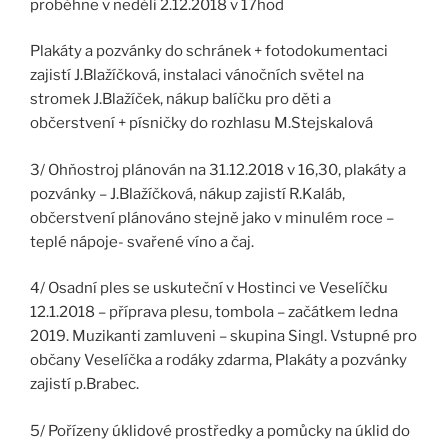
proběhne v neděli 2.12.2018 v 17hod
Plakáty a pozvánky do schránek + fotodokumentaci
zajistí J.Blažíčková, instalaci vánočních světel na
stromek J.Blažíček, nákup balíčku pro děti a
občerstvení + písničky do rozhlasu M.Stejskalová
3/ Ohňostroj plánován na 31.12.2018 v 16,30, plakáty a
pozvánky – J.Blažíčková, nákup zajistí R.Kaláb,
občerstvení plánováno stejně jako v minulém roce –
teplé nápoje- svařené víno a čaj.
4/ Osadní ples se uskuteční v Hostinci ve Veselíčku
12.1.2018 – příprava plesu, tombola – začátkem ledna
2019. Muzikanti zamluveni – skupina Singl. Vstupné pro
občany Veselíčka a rodáky zdarma, Plakáty a pozvánky
zajistí p.Brabec.
5/ Pořízeny úklidové prostředky a pomůcky na úklid do