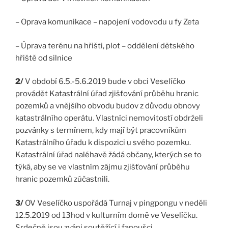
– Oprava komunikace – napojení vodovodu u fy Zeta
– Úprava terénu na hřišti, plot – oddělení dětského
hřiště od silnice
2/
V období 6.5.-5.6.2019 bude v obci Veselíčko
provádět Katastrální úřad zjišťování průběhu hranic
pozemků a vnějšího obvodu budov z důvodu obnovy
katastrálního operátu. Vlastníci nemovitostí obdrželi
pozvánky s termínem, kdy mají být pracovníkům
Katastrálního úřadu k dispozici u svého pozemku.
Katastrální úřad naléhavě žádá občany, kterých se to
týká, aby se ve vlastním zájmu zjišťování průběhu
hranic pozemků zúčastnili.
3/
OV Veselíčko uspořádá Turnaj v pingpongu v neděli
12.5.2019 od 13hod v kulturním domě ve Veselíčku.
Srdečně jsou zváni soutěžící i fanoušci.