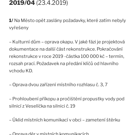
2019/04
(23.4.2019)
1/
Na Město opět zaslány požadavky, které zatím nebyly
vyřešeny
– Kulturní dům – oprava okapu. V jaké fázi je projektová
dokumentace na další část rekonstrukce. Pokračování
rekonstrukce v roce 2019 -částka 100 000 kč – termín,
rozsah prací. Požadavek na předání klíčů od hlavního
vchodu KD.
– Oprava dvou zařízení místního rozhlasu č. 3, 7
– Prohloubení příkopu a pročištění propustky vody pod
silnicí z Veselíčka na silnici č. 19
– Úklid místních komunikací v obci – zametení štěrku
– Oprava děr v místních komunikacích