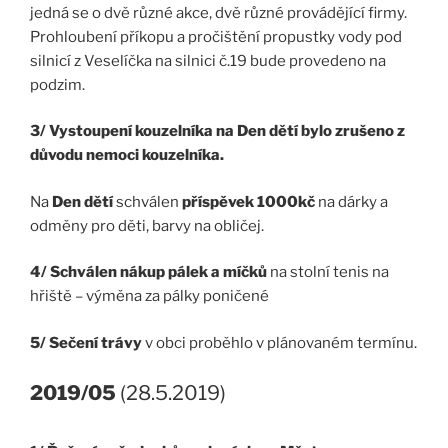
jedná se o dvě různé akce, dvě různé provádějící firmy.
Prohloubení příkopu a pročištění propustky vody pod
silnicí z Veselíčka na silnici č.19 bude provedeno na
podzim.
3/ Vystoupení kouzelníka na Den dětí bylo zrušeno z
důvodu nemoci kouzelníka.
Na
Den dětí
schválen
příspěvek 1000kč
na dárky a
odměny pro děti, barvy na obličej.
4/ Schválen nákup pálek a míčků
na stolní tenis na
hřiště – výměna za pálky poničené
5/ Sečení trávy
v obci proběhlo v plánovaném termínu.
2019/05
(28.5.2019)