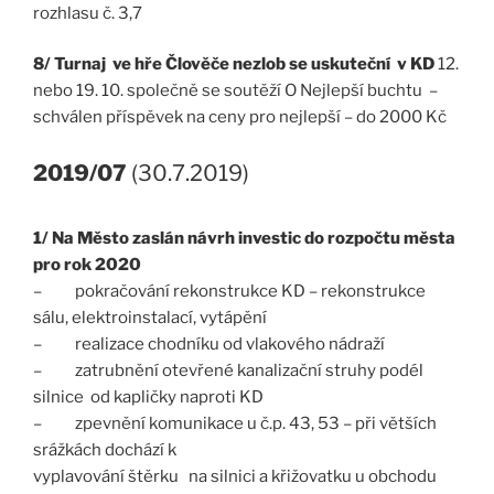
rozhlasu č. 3,7
8/ Turnaj ve hře Člověče nezlob se uskuteční v KD
12.
nebo 19. 10. společně se soutěží O Nejlepší buchtu –
schválen příspěvek na ceny pro nejlepší – do 2000 Kč
2019/07
(30.7.2019)
1/ Na Město zaslán návrh investic do rozpočtu města
pro rok 2020
– pokračování rekonstrukce KD – rekonstrukce
sálu, elektroinstalací, vytápění
– realizace chodníku od vlakového nádraží
– zatrubnění otevřené kanalizační struhy podél
silnice od kapličky naproti KD
– zpevnění komunikace u č.p. 43, 53 – při větších
srážkách dochází k
vyplavování štěrku na silnici a křižovatku u obchodu