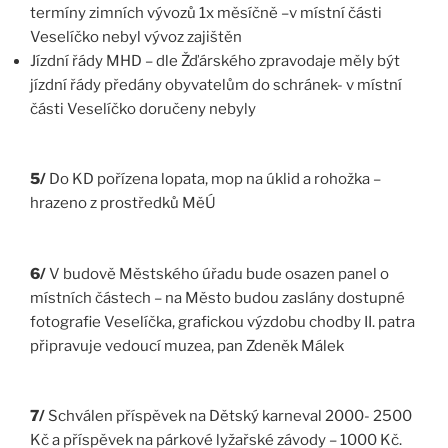
termíny zimních vývozů 1x měsíčně –v místní části
Veselíčko nebyl vývoz zajištěn
Jízdní řády MHD – dle Žďárského zpravodaje měly být
jízdní řády předány obyvatelům do schránek- v místní
části Veselíčko doručeny nebyly
5/
Do KD pořízena lopata, mop na úklid a rohožka –
hrazeno z prostředků MěÚ
6/
V budově Městského úřadu bude osazen panel o
místních částech – na Město budou zaslány dostupné
fotografie Veselíčka, grafickou výzdobu chodby II. patra
připravuje vedoucí muzea, pan Zdeněk Málek
7/
Schválen příspěvek na Dětský karneval 2000- 2500
Kč a příspěvek na párkové lyžařské závody – 1000 Kč.