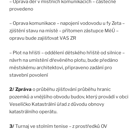
– Oprava děr v místních komunikacích – částečně
provedeno
– Oprava komunikace – napojení vodovodu u fy Zeta –
zjištění stavu na místě – přítomen zástupce MěÚ –
opravu bude zajišťovat VAS ZR
– Plot na hřišti – oddělení dětského hřiště od silnice –
návrh na umístění dřevěného plotu, bude předáno
městskému architektovi, připraveno zadání pro
stavební povolení
2/ Zpráva
o průběhu zjišťování průběhu hranic
pozemků a vnějšího obvodu budov, který provádí v obci
Veselíčko Katastrální úřad z důvodu obnovy
katastrálního operátu.
3/
Turnaj ve stolním tenise – z prostředků OV