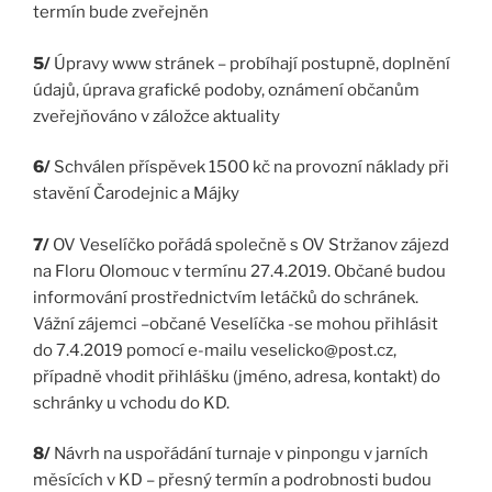
termín bude zveřejněn
5/
Úpravy www stránek – probíhají postupně, doplnění
údajů, úprava grafické podoby, oznámení občanům
zveřejňováno v záložce aktuality
6/
Schválen příspěvek 1500 kč na provozní náklady při
stavění Čarodejnic a Májky
7/
OV Veselíčko pořádá společně s OV Stržanov zájezd
na Floru Olomouc v termínu 27.4.2019. Občané budou
informování prostřednictvím letáčků do schránek.
Vážní zájemci –občané Veselíčka -se mohou přihlásit
do 7.4.2019 pomocí e-mailu veselicko@post.cz,
případně vhodit přihlášku (jméno, adresa, kontakt) do
schránky u vchodu do KD.
8/
Návrh na uspořádání turnaje v pinpongu v jarních
měsících v KD – přesný termín a podrobnosti budou