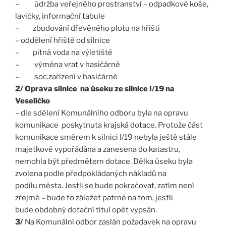
– údržba veřejného prostranství – odpadkové koše,
lavičky, informační tabule
– zbudování dřevěného plotu na hřišti
– oddělení hřiště od silnice
– pitná voda na výletiště
– výměna vrat v hasičárně
– soc.zařízení v hasičárně
2/ Oprava silnice na úseku ze silnice I/19 na
Veselíčko
– dle sdělení Komunálního odboru byla na opravu
komunikace poskytnuta krajská dotace. Protože část
komunikace směrem k silnici I/19 nebyla ještě stále
majetkově vypořádána a zanesena do katastru,
nemohla být předmětem dotace. Délka úseku byla
zvolena podle předpokládaných nákladů na
podílu města. Jestli se bude pokračovat, zatím není
zřejmé – bude to záležet patrně na tom, jestli
bude obdobný dotační titul opět vypsán.
3/
Na Komunální odbor zaslán požadavek na opravu