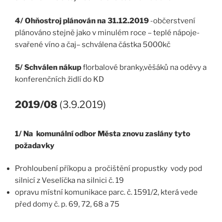
4/ Ohňostroj plánován na 31.12.2019
-občerstvení
plánováno stejně jako v minulém roce – teplé nápoje-
svařené víno a čaj– schválena částka 5000kč
5/ Schválen nákup
florbalové branky,věšáků na oděvy a
konferenčních židlí do KD
2019/08
(3.9.2019)
1/ Na komunální odbor Města znovu zaslány tyto
požadavky
Prohloubení příkopu a pročištění propustky vody pod
silnicí z Veselíčka na silnici č. 19
opravu místní komunikace parc. č. 1591/2, která vede
před domy č. p. 69, 72, 68 a 75