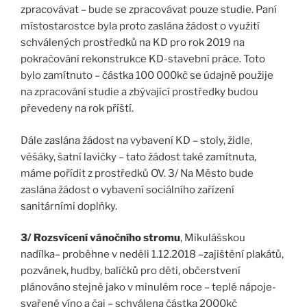
zpracovávat – bude se zpracovávat pouze studie. Paní
místostarostce byla proto zaslána žádost o využití
schválených prostředků na KD pro rok 2019 na
pokračování rekonstrukce KD-stavební práce. Toto
bylo zamítnuto – částka 100 000kč se údajně použije
na zpracování studie a zbývající prostředky budou
převedeny na rok příští.
Dále zaslána žádost na vybavení KD – stoly, židle,
věšáky, šatní lavičky – tato žádost také zamítnuta,
máme pořídit z prostředků OV. 3/ Na Město bude
zaslána žádost o vybavení sociálního zařízení
sanitárními doplňky.
3/ Rozsvícení vánočního stromu
, Mikulášskou
nadílka– proběhne v neděli 1.12.2018 –zajištění plakátů,
pozvánek, hudby, balíčků pro děti, občerstvení
plánováno stejně jako v minulém roce – teplé nápoje-
svařené víno a čaj – schválena částka 2000kč