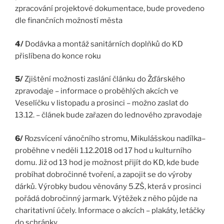
zpracování projektové dokumentace, bude provedeno
dle finančních možností města
4/
Dodávka a montáž sanitárních doplňků do KD
přislíbena do konce roku
5/
Zjištění možnosti zaslání článku do Žďárského
zpravodaje – informace o proběhlých akcích ve
Veselíčku v listopadu a prosinci – možno zaslat do
13.12. – článek bude zařazen do lednového zpravodaje
6/
Rozsvícení vánočního stromu, Mikulášskou nadílka–
proběhne v neděli 1.12.2018 od 17 hod u kulturního
domu. Již od 13 hod je možnost přijít do KD, kde bude
probíhat dobročinné tvoření, a zapojit se do výroby
dárků. Výrobky budou věnovány 5.ZŠ, která v prosinci
pořádá dobročinný jarmark. Výtěžek z něho půjde na
charitativní účely. Informace o akcích – plakáty, letáčky
do schránky.