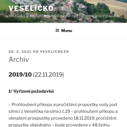
Přejít
VESELÍČKO
k
Veselíčko je místní částí města Žďár nad Sázavou, kraj Vysočina
obsahu
webu
Menu
PUBLIKOVÁNO
20. 2. 2021
OD
VESELICKOZR
Archiv
2019/10
(22.11.2019)
1/ Vyřízení požadavků
– Prohloubení příkopu a pročištění propustky vody pod
silnicí z Veselíčka na silnici č.19 – prohloubení příkopu a
obnažení prospustky provedeno 18.11.2019, pročištění
propustky objednáno – bude provedeno v 48.týdnu