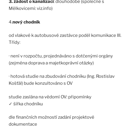
3. žádost o kanalizaci
: dlouhodobě (společně s
Mělkovicemi: viz.info)
4.
nový chodník
od vlakové k autobusové zastávce podél komunikace III.
Třídy:
· není v rozpočtu, projednáváno s dotčenými orgány
(zejména doprava a majetkoprávní otázky)
· hotová studie na zbudování chodníku (Ing. Rostislav
Košťál) bude konzultováno s OV
studie zaslána na vědomí OV: připomínky
✓ šířka chodníku
dle finančních možností zadání projektové
dokumentace