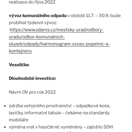
realizace do října 2022
vývoz komunálního odpadu
v období 11.7. – 30.9. bude
probíhat týdenní vývoz:
https://www.zdarns.cz/mestsky-urad/odbory-
uradu/odbor-komunalnich-
sluzeb/odpady/harmonogram-svozu-popelnic-a-
kontejneru
Veselíčko
Dlouhodobé investice:
Návrh OV pro rok 2022
údržba veřejného prostranství – odpadkové koše,
lavičky, informační tabule – čekáme na standardy
mobiliáře
výměna vrat v hasičárně: vyměněny – zajistilo SDH