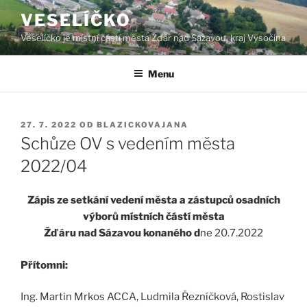
Přejít
VESELÍČKO
k
Veselíčko je místní částí města Žďár nad Sázavou, kraj Vysočina
obsahu
webu
Menu
PUBLIKOVÁNO
27. 7. 2022
OD
BLAZICKOVAJANA
Schůze OV s vedením města
2022/04
Zápis ze setkání vedení města a zástupců osadních
výborů místních částí města
Žďáru nad Sázavou konaného d
ne 20.7.2022
Přítomni:
Ing. Martin Mrkos ACCA, Ludmila Řezníčková, Rostislav