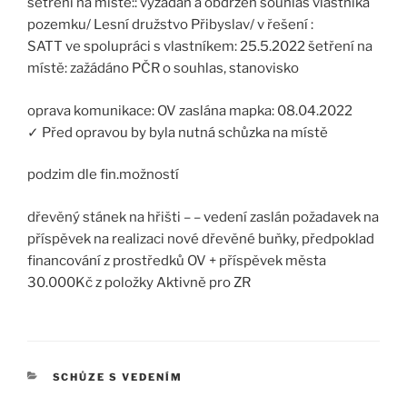
šetření na místě:: vyžádán a obdržen souhlas vlastníka
pozemku/ Lesní družstvo Přibyslav/ v řešení :
SATT ve spolupráci s vlastníkem: 25.5.2022 šetření na
místě: zažádáno PČR o souhlas, stanovisko
oprava komunikace: OV zaslána mapka: 08.04.2022
✓ Před opravou by byla nutná schůzka na místě
podzim dle fin.možností
dřevěný stánek na hřišti – – vedení zaslán požadavek na
příspěvek na realizaci nové dřevěné buňky, předpoklad
financování z prostředků OV + příspěvek města
30.000Kč z položky Aktivně pro ZR
RUBRIKY
SCHŮZE S VEDENÍM