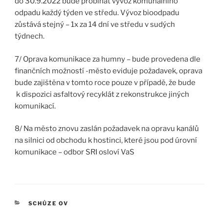
do 30.9.2022 bude probíhat vývoz komunálního
odpadu každý týden ve středu. Vývoz bioodpadu
zůstává stejný – 1x za 14 dní ve středu v sudých
týdnech.
7/ Oprava komunikace za humny – bude provedena dle
finančních možností -město eviduje požadavek, oprava
bude zajištěna v tomto roce pouze v případě, že bude
k dispozici asfaltový recyklát z rekonstrukce jiných
komunikací.
8/ Na město znovu zaslán požadavek na opravu kanálů
na silnici od obchodu k hostinci, které jsou pod úrovní
komunikace – odbor SRI osloví VaS
RUBRIKY
SCHŮZE OV