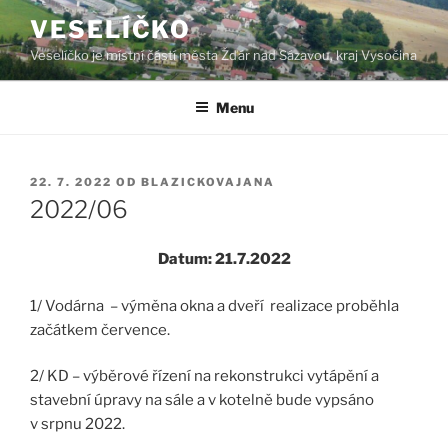
Přejít
VESELÍČKO
k
Veselíčko je místní částí města Žďár nad Sázavou, kraj Vysočina
obsahu
webu
Menu
PUBLIKOVÁNO
22. 7. 2022
OD
BLAZICKOVAJANA
2022/06
Datum: 21.7.2022
1/ Vodárna – výměna okna a dveří realizace proběhla
začátkem července.
2/ KD – výběrové řízení na rekonstrukci vytápění a
stavební úpravy na sále a v kotelně bude vypsáno
v srpnu 2022.