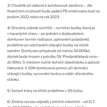
3/ Chodník od vlakové k autobusové zastávce – dle
finančních možností bude zadání PD směřováno buď na
podzim 2022 nebo na rok 2023.
4/ Dřevěný stánek na hřišti – na místo buňky, která je
v havarijním stavu – po jednání s dodavatelem
domluven termín realizace, upřesnění požadavků
proběhne po odstranění stávající buňky na místě
samém. Domluven příspěvek od města 30.000kč,
zbytek bude hrazen z položky OV. Předpokládaná cena –
do 90tis. S městem nutné dořešit objednávku a způsob
fakturace. S SDH domluvena pomoc při demolici
stávající buňky, vyrovnání terénu a nátěr dřevěného
stánku.
5/ Sečení trávy na hřišti proběhne v 30.týdnu.
6/ Změna vývozu odpadů v letních měsících – od 11.7.