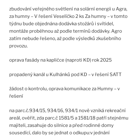
zbudování veřejného světlení na solární energii u Agra,
za humny – V řešení Veselíčko 2 ks Za humny – v tomto
týdnu bude objednána dodávka stožárů i svítidel,
montáže proběhnou až podle termínů dodávky. Agro
zatím nebude řešeno, až podle výsledků zkušebního
provozu.
oprava fasády na kapličce (naproti KD) rok 2025
propadený kanál u Kulhánků pod KD – v řešení SATT
žádost o kontrolu, oprava
komunikace za Humny – v
řešení
na parc.č.934/15, 934/16, 934/1 nově vzniká rekreační
areál, ověřit, zda parc.č 1581/5 a 1581/18 patří stejnému
majiteli, zasahuje do silnice a před rodinné domy
sousedící, dalo by se jednat o odkupu:v jednání