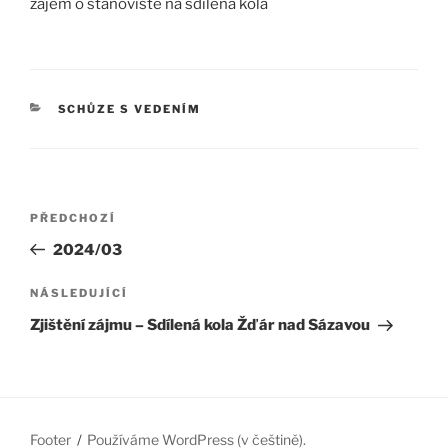
zájem o stanoviště na sdílená kola
RUBRIKY
SCHŮZE S VEDENÍM
Navigace
Předchozí
PŘEDCHOZÍ
pro
příspěvek
2024/03
příspěvek
Následující
NÁSLEDUJÍCÍ
příspěvek
Zjištění zájmu – Sdílená kola Žďár nad Sázavou
Footer
Používáme WordPress (v češtině).