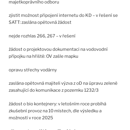
majetkoprávního odboru
zjistit možnost připojení internetu do KD – v řešení se
SATT: zaslána opětovná žádost
nejde rozhlas 266, 267 – v řešení
žádost o projektovou dokumentaci na vodovodní
přípojku na hřiště: OV zašle mapku
opravu střechy vodárny
zaslána opětovná majiteli výzva z oD na úpravu zeleně
zasahující do komunikace z pozemku 1232/3
žádost o bio kontejnery: v letošním roce probíhá
zkušební provoz na 10 místech, dle výsledku a
možností v roce 2025