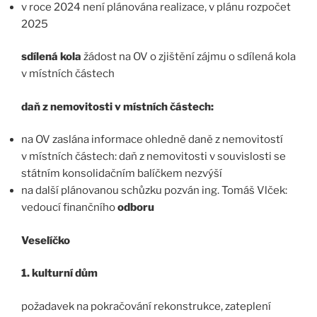
v roce 2024 není plánována realizace, v plánu rozpočet
2025
sdílená kola
žádost na OV o zjištění zájmu o sdílená kola
v místních částech
daň z nemovitosti v místních částech:
na OV zaslána informace ohledně daně z nemovitostí
v místních částech: daň z nemovitosti v souvislosti se
státním konsolidačním balíčkem nezvýší
na další plánovanou schůzku pozván ing. Tomáš Vlček:
vedoucí finančního
odboru
Veselíčko
1. kulturní dům
požadavek na pokračování rekonstrukce, zateplení