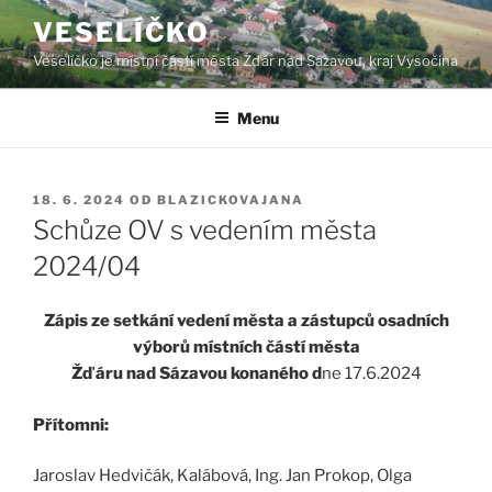
Přejít
VESELÍČKO
k
Veselíčko je místní částí města Žďár nad Sázavou, kraj Vysočina
obsahu
webu
Menu
PUBLIKOVÁNO
18. 6. 2024
OD
BLAZICKOVAJANA
Schůze OV s vedením města
2024/04
Zápis ze setkání vedení města a zástupců osadních
výborů místních částí města
Žďáru nad Sázavou konaného d
ne 17.6.2024
Přítomni:
Jaroslav Hedvičák, Kalábová, Ing. Jan Prokop, Olga