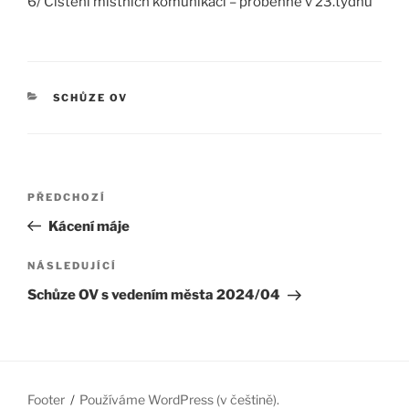
6/ Čištění místních komunikací – proběhne v 23.týdnu
RUBRIKY
SCHŮZE OV
Navigace
Předchozí
PŘEDCHOZÍ
pro
příspěvek
Kácení máje
příspěvek
Následující
NÁSLEDUJÍCÍ
příspěvek
Schůze OV s vedením města 2024/04
Footer
Používáme WordPress (v češtině).