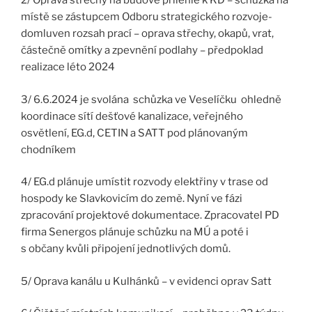
2/ Oprava střechy na budově přilehlé k KD – schůzka na
místě se zástupcem Odboru strategického rozvoje-
domluven rozsah prací – oprava střechy, okapů, vrat,
částečně omítky a zpevnění podlahy – předpoklad
realizace léto 2024
3/ 6.6.2024 je svolána schůzka ve Veselíčku ohledně
koordinace sítí dešťové kanalizace, veřejného
osvětlení, EG.d, CETIN a SATT pod plánovaným
chodníkem
4/ EG.d plánuje umístit rozvody elektřiny v trase od
hospody ke Slavkovicím do země. Nyní ve fázi
zpracování projektové dokumentace. Zpracovatel PD
firma Senergos plánuje schůzku na MÚ a poté i
s občany kvůli připojení jednotlivých domů.
5/ Oprava kanálu u Kulhánků – v evidenci oprav Satt