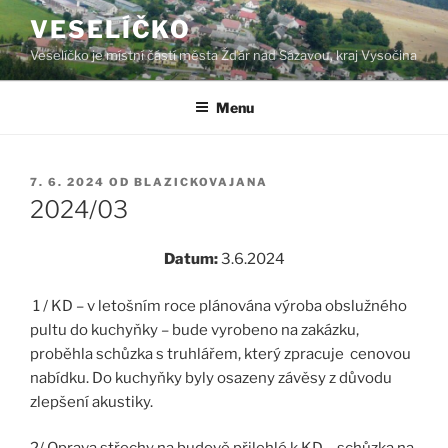
Přejít
VESELÍČKO
k
Veselíčko je místní částí města Žďár nad Sázavou, kraj Vysočina
obsahu
webu
Menu
PUBLIKOVÁNO
7. 6. 2024
OD
BLAZICKOVAJANA
2024/03
Datum:
3.6.2024
1 / KD – v letošním roce plánována výroba obslužného
pultu do kuchyňky – bude vyrobeno na zakázku,
proběhla schůzka s truhlářem, který zpracuje cenovou
nabídku. Do kuchyňky byly osazeny závěsy z důvodu
zlepšení akustiky.